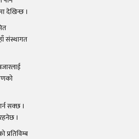
े पनि
ा देखिन्छ ।
सित
ाँ संस्थागत
 बजारलाई
रमणको
र्न सक्छ ।
 रहनेछ ।
 प्रतिविम्ब