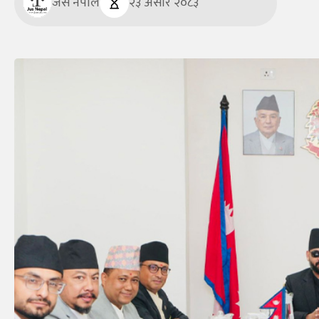
जस नेपाल
२३ असार २०८३