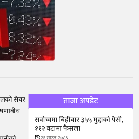
ेपालको सेयर
ताजा अपडेट
 घोषणाबीच
सर्वोच्चमा बिहीबार ३५५ मुद्दाको पेसी,
११२ वटामा फैसला
म्पनीको
२१ साउन २०८३