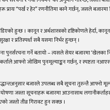
याँ कर संरचना र नयाँ नियमन’ को अनुमान गरिन्छ, जसले बज
प्रायः “पर्ख र हेर” रणनीतिमा बस्ने गर्छन्, जसले बजारमा 
िएको हुन्छ । कानून र अर्थशास्त्रको दृष्टिकोणले हेर्दा, कानू
्षा र प्रतिस्पर्धा सबै यसमा निर्भर हुन्छन् ।
ा पुनर्संरचना गर्ने बतायो – त्यसले सेयर बजारमा ‘खेलका 
र्ताले आफ्नो जोखिम पुनःमूल्याङ्कन गर्छन्, र स्पष्टता नआए
द्धान्तअनुसार बजारले उपलब्ध सबै सूचना तुरुन्तै आफ्नो मूल
रको घोषणा जस्ता सूचनाहरू बजारमा आउनासाथ लगानीकर्ताहर
िएको जस्तो तीव्र गिरावट हुन सक्छ ।