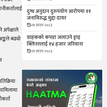
ानीकर्तालाई
दुग्ध अनुदान दुरुपयोग आराेपमा ११
जनाविरुद्ध मुद्दा दायर
२१ साउन २०८३
 अपेक्षाले
ग्राहकको कपडा जलाउने ड्राइ
ङ्कले बढ्यो
क्लिनरलाई १४ हजार जरिवाना
२१ साउन २०८३
र
तिक्रिया
 मामिलामा
ीकर्ता