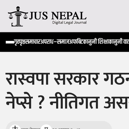
Skip
to
content
Jus Nepal | www.jusnepal.com
Digital Legal Journal
गृहपृष्ठ
समाचार
अपराध–समाज
अफबिट
कानुनी शिक्षा
कानुनी वार्
रास्वपा सरकार गठन
नेप्से ? नीतिगत अस