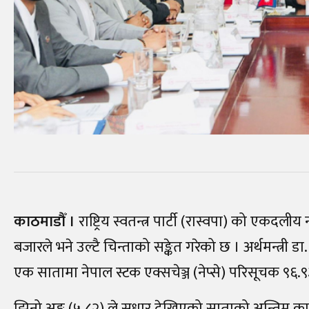
काठमाडौँ ।
राष्ट्रिय स्वतन्त्र पार्टी (रास्वपा) को एक
बजारले भने उल्टै चिन्ताको सङ्केत गरेको छ । अर्थमन्त्री
एक सातामा नेपाल स्टक एक्सचेञ्ज (नेप्से) परिसूचक ९६.९
झिनो अङ्क (५.८२) ले सुधार देखिएको साताको अन्तिम का