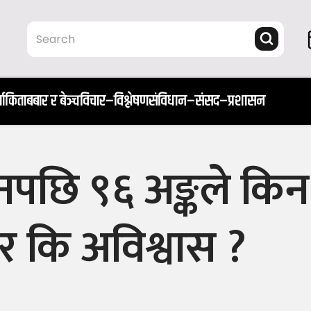
ता
किताब
बार र बेञ्च
विचार–विश्लेषण
संविधान–संसद–प्रशासन
पछि ९६ अङ्कले किन
र कि अविश्वास ?