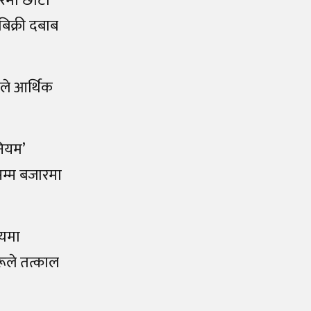
ारमा छोटो
बिक्री दबाब
नले आर्थिक
नियम’
सम्म बजारमा
्यमा
ूले तत्काल