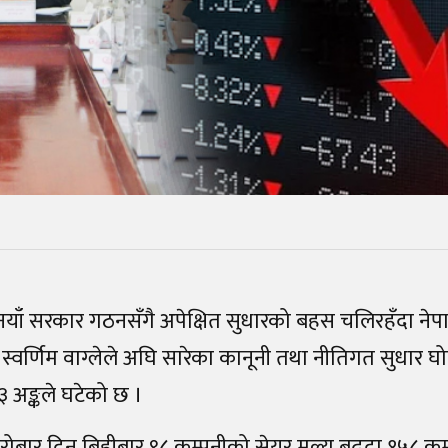
दलीय नयाँ सरकार गठनसँगै अपेक्षित सुधारको बहस चलिरहँदा न
 डा. स्वर्णिम वाग्लेले अघि सारेका कानूनी तथा नीतिगत सुधार
३ अङ्कले घटेको छ ।
रोबार दिन बिहीबार ९८ कम्पनीको सेयर मूल्य बढ्दा १५८ क