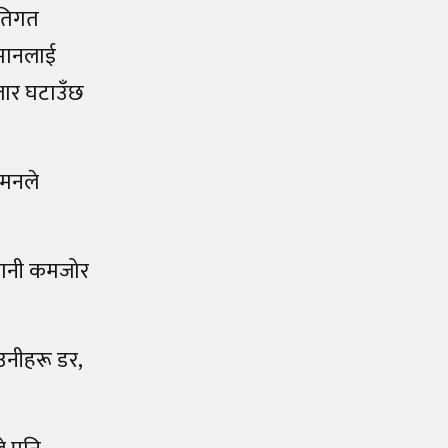
ीतिगत
ुमानलाई
बजार घटाउँछ
यमनले
गरानी कमजोर
 उनीहरू डर,