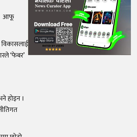
 । आफू
थिक विकासलाई
ारले ‘फेबर’
भने होइन ।
ा नीतिगत