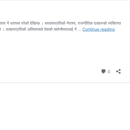
त्व नै धरापमा परेको देखिन्छ । सरकारप्रतिको नैराश्य, राजनीतिक दलहरुको व्यक्तिगत
नेपालको
को हो । दलहरूप्रतिको अविश्वासले देशको सार्वभौमतालाई नै …
Continue reading
संवैधानिक
संकट
र
‘ईक्लिप्स’क
सिद्धान्त
Comment
0