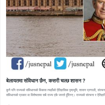
बेलायतमा संविधान छैन, कसरी चल्छ शासन ?
कुनै पनि राज्यको संविधानको विकास त्यहाँको ऐतिहासिक पृष्ठभूमि, शासन प्रणाली, संरचन
संविधानको प्रकार वा विशेषतामा सबै राज्य एकै जस्तो हुँदैनन्। राज्यको संरचना र ऐतिहास