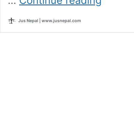
…
Continue reading
न्याय
:
केपी
Jus Nepal | www.jusnepal.com
ओलीप्रति
नरम