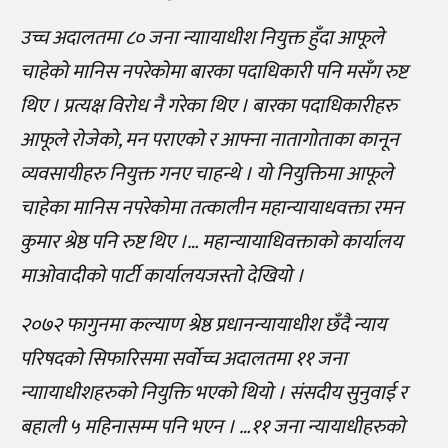
उच्च अदालतमा ८० जना न्याायाधीश नियुक्त हुँदा आफूले
चाहेको मानिस नपरेकोमा बारका पदाधिकारी पनि मसँग रुष्ट
थिए । प्रत्यक्ष विरोध नै गरेका थिए । बारका पदाधिकारीहरु
आफूले रोजेको, मन पराएको र आफ्ना नातागोताका कानून
व्यवसायीहरु नियुक्त गनए चाहन्थे । यो नियुक्तिमा आफूले
चाहेका मानिस नपरेकोमा तत्कालीन महान्यायाधवक्ता रमन
कुमार श्रेष्ठ पनि रुष्ट थिए ।… महान्यायाधिवक्ताको कार्यालय
माओवादीको पार्टी कार्यालयजस्तो देखियो ।
२०७२ फागुनमा कल्याण श्रेष्ठ प्रधानन्यायाधीश छँदै न्याय
परिषदको सिफारिसमा सर्वोच्च अदालतमा ११ जना
न्याायाधीशहरुको नियुक्ति भएको थियो । संसदीय सुनुवाई र
बहाली ५ महिनासम्म पनि भएन । …११ जना न्यायाधीहरुको