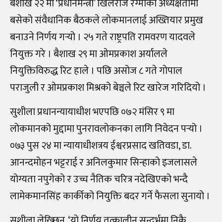
बैशाख २२ मा ‘प्रधानमन्त्री’ खिलराज रेग्मीको अध्यक्षतामा
बसेको संवैधानिक बैठकले लोकमानलाई अख्तियार प्रमुख
बनाउने निर्णय गर्‍यो । २५ गते राष्ट्रपति रामवरण यादवले
नियुक्त गरे । बैशाख २९ मा ओमप्रकाश अर्यालले
नियुक्तिविरुद्ध रिट हाले । पछि असोज ८ गते गोपाल
पराजुली र ओमप्रकाश मिश्रको बेञ्चले रिट खारेज गरिदियो ।
सुशीला प्रधानन्यायाधीश भएपछि ०७२ मंसिर ९ मा
लोकमानको मुद्दामा पुनरावलोकनका लागि निवेदन पर्‍यो ।
०७३ पुस २४ मा न्यायाधीशत्रय ईश्वरप्रसाद खतिवडा, डा.
आनन्दमोहन भट्टराई र अनिलकुमार सिन्हाको इजलासले
योग्यता नपुगेको र उच्च नैतिक चरित्र नदेखिएको भन्दै
लामेकमानसिंह कार्कीको नियुक्ति बदर गर्ने फैसला सुनायो ।
सुशीला लेख्छिन्, ‘यो निर्णय तत्कालीन सन्दर्भमा निकै