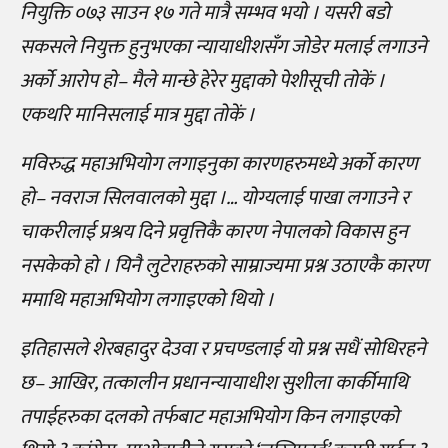
नियुक्ति ०७३ साउन १७ गते मात्रै सम्भव भयो । यसरी बडो
सकसले नियुक्त हुनुभएका न्यायाधीशसँग जोडेर मलाई लगाउने
अर्को आरोप हो– मैले मान्छे हेरेर मुद्दाको पेशीसूची तोकें ।
एकथरि मानिसलाई मात्र मुद्दा तोकें ।
मविरुद्ध महाअभियोग लगाइनुका कारणहरुमध्ये अर्को कारण
हो– नवराज सिलवालको मुद्दा ।… योग्यलाई पाखा लगाउने र
चाकरीलाई प्रश्रय दिने प्रवृत्तिकै कारण नेपालको विकास हुन
नसकेको हो । यिनै लुटेराहरुको साम्राज्यमा प्रश्न उठाएकै कारण
ममाथि महाअभियोग लगाइएको थियो ।
इतिहासले शेरबहादुर देउवा र प्रचण्डलाई यो प्रश्न सधैं सोधिरहने
छ– आखिर, तत्कालीन प्रधानन्यायाधीश सुशीला कार्कीमाथि
तपाईहरुका दलको तर्फबाट महाअभियोग किन लगाइएको