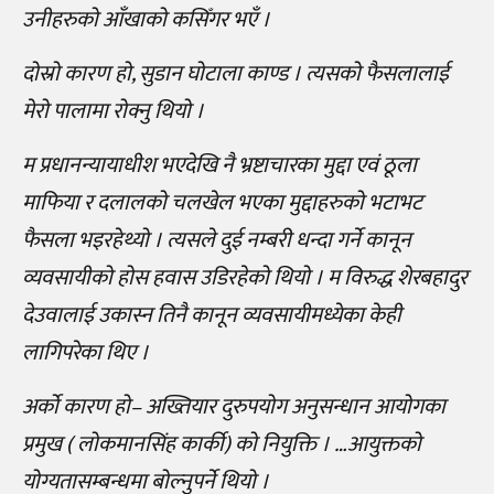
उनीहरुको आँखाको कसिँगर भएँ ।
दोस्रो कारण हो, सुडान घोटाला काण्ड । त्यसको फैसलालाई
मेरो पालामा रोक्नु थियो ।
म प्रधानन्यायाधीश भएदेखि नै भ्रष्टाचारका मुद्दा एवं ठूला
माफिया र दलालको चलखेल भएका मुद्दाहरुको भटाभट
फैसला भइरहेथ्यो । त्यसले दुई नम्बरी धन्दा गर्ने कानून
व्यवसायीको होस हवास उडिरहेको थियो । म विरुद्ध शेरबहादुर
देउवालाई उकास्न तिनै कानून व्यवसायीमध्येका केही
लागिपरेका थिए ।
अर्को कारण हो– अख्तियार दुरुपयोग अनुसन्धान आयोगका
प्रमुख ( लोकमानसिंह कार्की) को नियुक्ति । …आयुक्तको
योग्यतासम्बन्धमा बोल्नुपर्ने थियो ।