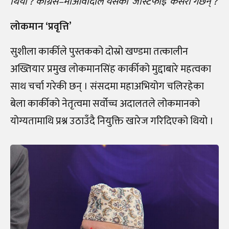
थियो ? कांग्रेस–माओवादीेले यसको ‘जस्टिफाई’ कसरी गर्छन् ?
लोकमान ‘प्रवृत्ति’
सुशीला कार्कीले पुस्तकको दोस्रो खण्डमा तत्कालीन
अख्तियार प्रमुख लोकमानसिंह कार्कीको मुद्दाबारे महत्वका
साथ चर्चा गरेकी छन् । संसदमा महाअभियोग चलिरहेका
बेला कार्कीको नेतृत्वमा सर्वोच्च अदालतले लोकमानको
योग्यतामाथि प्रश्न उठाउँदै नियुक्ति खारेज गरिदिएको थियो ।