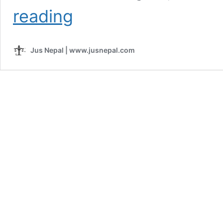
प्रधानन्यायाधीशको
reading
नियुक्ति
:
सपना
Jus Nepal | www.jusnepal.com
प्रधानको
विकल्प
खोज्न
मिल्छ
?