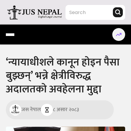
Skip
to
content
Jus Nepal | www.jusnepal.com
Digital Legal Journal
‘न्यायाधीशले कानून होइन पैसा
बुझ्छन्’ भन्ने क्षेत्रीविरुद्ध
अदालतको अवहेलना मुद्दा
जस नेपाल
८ असार २०८३