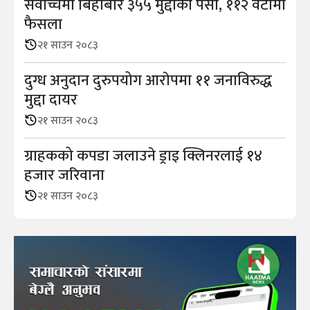
सर्वोच्चमा बिहीबार ३५५ मुद्दाको पेसी, ११२ वटामा
फैसला
२१ साउन २०८३
दुग्ध अनुदान दुरुपयोग आराेपमा ११ जनाविरुद्ध
मुद्दा दायर
२१ साउन २०८३
ग्राहकको कपडा जलाउने ड्राइ क्लिनरलाई १४
हजार जरिवाना
२१ साउन २०८३