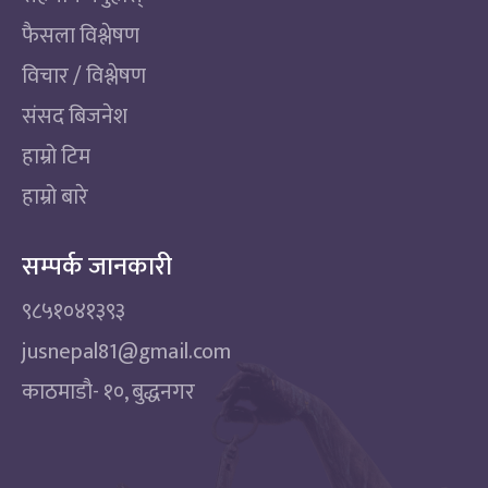
फैसला विश्लेषण
विचार / विश्लेषण
संसद बिजनेश
हाम्रो टिम
हाम्रो बारे
सम्पर्क जानकारी
९८५१०४१३९३
jusnepal81@gmail.com
काठमाडाै‌- १०, बुद्धनगर