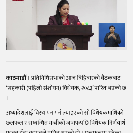
काठमाडौँ ।
प्रतिनिधिसभाको आज बिहिबारको बैठकबाट
‘सहकारी (पहिलो संशोधन) विधेयक, २०८३’ पारित भएको छ
।
अध्यादेशलाई विस्थापन गर्न ल्याइएको सो विधेयकमाथिको
छलफल र सम्बन्धित मन्त्रीको जवाफपछि विधेयक निर्णयार्थ
प्रस्तुत हुँदा बहुमतले पारित भएको हो । छलफलमा उठेका