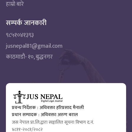
हाम्रो बारे
सम्पर्क जानकारी
९८५१०४१३९३
jusnepal81@gmail.com
काठमाडाै‌- १०, बुद्धनगर
प्रवन्ध निर्देशक : अधिवक्ता हरिप्रसाद मैनाली
प्रधान सम्पादक : अधिवक्ता अरुण बराल
जस नेपाल प्रा.लि.द्वारा सञ्चालित सूचना विभाग द.नं.
४८११-२०८१/२०८२