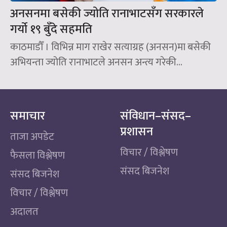
अनसनमा बसेकी ज्योति रानाभाटसँग सरकारले
गर्यो १९ बुँदे सहमति
काठमाडौँ । विभिन्न माग राखेर सत्याग्रह (अनसन)मा बसेकी
अभियन्ता ज्योति रानाभाटले अनसन अन्त्य गरेकी...
समाचार
संविधान–संसद–
प्रशासन
ताजा अपडेट
विचार / विश्लेषण
फैसला विश्लेषण
संसद बिजनेश
संसद बिजनेश
विचार / विश्लेषण
अदालत