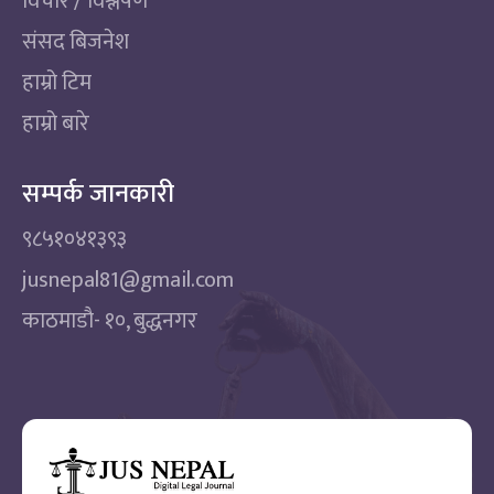
विचार / विश्लेषण
संसद बिजनेश
हाम्रो टिम
हाम्रो बारे
सम्पर्क जानकारी
९८५१०४१३९३
jusnepal81@gmail.com
काठमाडाै‌- १०, बुद्धनगर