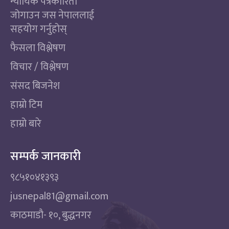
न्यायिक पत्रकारिता
जोगाउन जस नेपाललाई
सहयोग गर्नुहोस्
फैसला विश्लेषण
विचार / विश्लेषण
संसद बिजनेश
हाम्रो टिम
हाम्रो बारे
सम्पर्क जानकारी
९८५१०४१३९३
jusnepal81@gmail.com
काठमाडाै‌- १०, बुद्धनगर