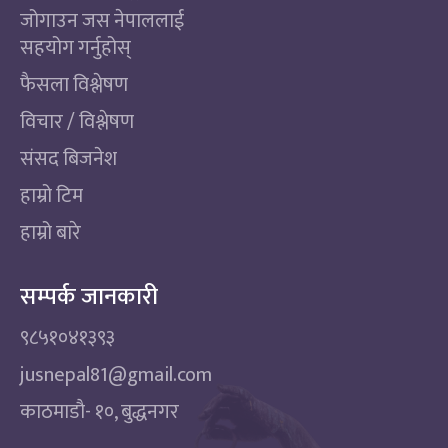
जोगाउन जस नेपाललाई
सहयोग गर्नुहोस्
फैसला विश्लेषण
विचार / विश्लेषण
संसद बिजनेश
हाम्रो टिम
हाम्रो बारे
सम्पर्क जानकारी
९८५१०४१३९३
jusnepal81@gmail.com
काठमाडाै‌- १०, बुद्धनगर