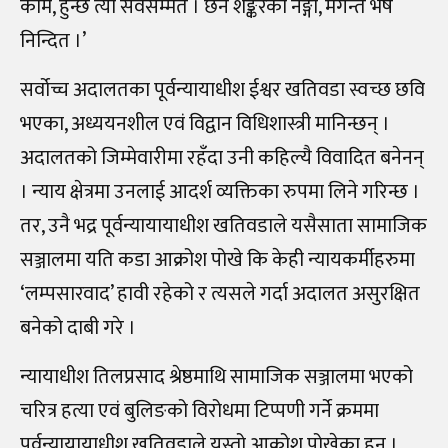
काम, हुन्छ त्यो सर्वसम्मत । छैन शङ्करको नङ्गा, मगन्ते भेष
निन्दित ।’
सर्वोच्च अदालतका पूर्वन्यायाधीश ईश्वर खतिवडा स्वच्छ छवि
भएका, अध्ययनशील एवं विद्वान विधिशास्त्री मानिन्छन् ।
अदालतको जिम्मेवारीमा रहँदा उनी कहिल्यै विवादित बनेनन्
। न्याय क्षेत्रमा उनलाई आदर्श व्यक्तिका रुपमा लिने गरिन्छ ।
तर, उनै भद्र पूर्वन्यायायाधीश खतिवडाले यसैसाता सामाजिक
सञ्जालमा यति कडा आक्रोश पोखे कि केही न्यायकर्मीहरुमा
‘लम्पसारवाद’ हावी रहेको र त्यसले गर्दा अदालत असुरक्षित
बनेको दाबी गरे ।
न्यायाधीश तिलप्रसाद श्रेष्ठमाथि सामाजिक सञ्जालमा भएको
चरित्र हत्या एवं बुलिङको विरोधमा टिप्पणी गर्ने क्रममा
पूर्वन्यायायाधीश खतिवडाले यस्तो आक्रोश पोखेका हुन् ।