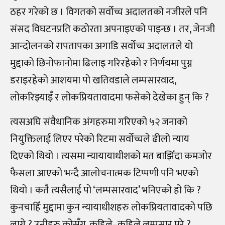
ठहर गरेको छ । विगतको सर्वोच्च अदालतको नजीरले पनि
संसद विघटनप्रति कठोरता अपनाइएको पाइन्छ । तर, जेनजी
आन्दोलनको रापतापका अगाडि सर्वोच्च अदालतले यो
मुद्दाको छिनोफानोमा ढिलाइ गरिरहेको र निर्णयमा पुग्न
डराइरहेको आशयमा पो खतिवडाले लम्पसारवाद,
लोकरिझ्याइँ र लोकप्रियतावादमा फसेको देखेका हुन् कि ?
त्यसअघि संवैधानिक अंगहरुमा गरिएको ५२ जनाको
नियुक्तिलाई लिएर परेको रिटमा सर्वोच्चले ढीलो न्याय
दिएको थियो । त्यसमा न्यायायाधीशको मत बाझिँदा कमजोर
फैसला आएको भन्दै आलोचनात्मक टिप्पणी पनि भएको
थियो । कतै त्यसैलाई पो ‘लम्पसारवाद’ भनिएको हो कि ?
कुनचाहिँ मुद्दामा कुन न्यायाधीशहरु लोकप्रियतावादको पछि
लागे ? उनीहरु कोसँग, कहिले
–
कहिले लम्पसार परे ?