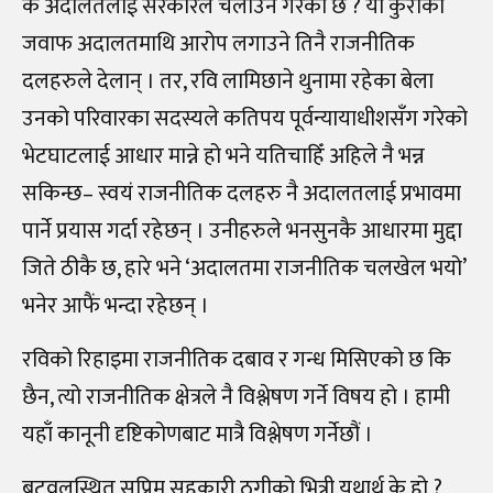
के अदालतलाई सरकारले चलाउने गरेको छ ? यो कुराको
जवाफ अदालतमाथि आरोप लगाउने तिनै राजनीतिक
दलहरुले देलान् । तर, रवि लामिछाने थुनामा रहेका बेला
उनको परिवारका सदस्यले कतिपय पूर्वन्यायाधीशसँग गरेको
भेटघाटलाई आधार मान्ने हो भने यतिचाहिँ अहिले नै भन्न
सकिन्छ
–
स्वयं राजनीतिक दलहरु नै अदालतलाई प्रभावमा
पार्ने प्रयास गर्दा रहेछन् । उनीहरुले भनसुनकै आधारमा मुद्दा
जिते ठीकै छ, हारे भने ‘अदालतमा राजनीतिक चलखेल भयो’
भनेर आफैं भन्दा रहेछन् ।
रविको रिहाइमा राजनीतिक दबाव र गन्ध मिसिएको छ कि
छैन, त्यो राजनीतिक क्षेत्रले नै विश्लेषण गर्ने विषय हो । हामी
यहाँ कानूनी दृष्टिकोणबाट मात्रै विश्लेषण गर्नेछौं ।
बुटवलस्थित सुप्रिम सहकारी ठगीको भित्री यथार्थ के हो ?