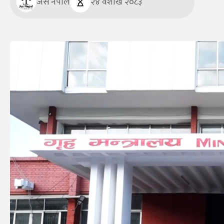
जस नेपाल
२४ वैशाख २०८३