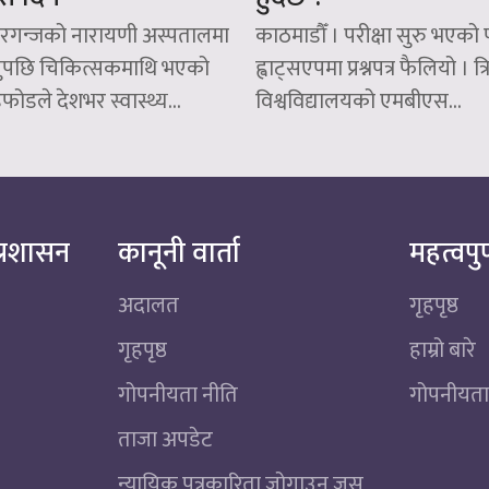
ीरगन्जको नारायणी अस्पतालमा
काठमाडौँ । परीक्षा सुरु भएको प
्युपछि चिकित्सकमाथि भएको
ह्वाट्सएपमा प्रश्नपत्र फैलियो । त्
ोडले देशभर स्वास्थ्य...
विश्वविद्यालयको एमबीएस...
्रशासन
कानूनी वार्ता
महत्वपुर
अदालत
गृहपृष्ठ
गृहपृष्ठ
हाम्रो बारे
गोपनीयता नीति
गोपनीयता
ताजा अपडेट
न्यायिक पत्रकारिता जोगाउन जस