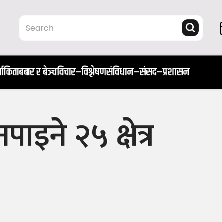
ता
किताब
बार र बेञ्च
विचार–विश्लेषण
संविधान–संसद–प्रशासन
पाइने २५ क्षेत्र