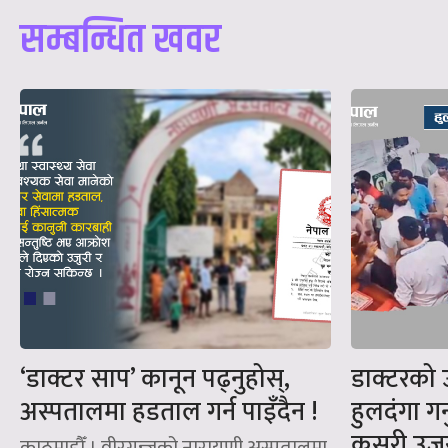
सम्बन्धित खवर
‘डाक्टर साप’ कानून पढ्नुहोस्,
डाक्टरको 
अस्पतालमा हडताल गर्न पाइँदैन !
हुलदंगा गर्
कसरी उजुर