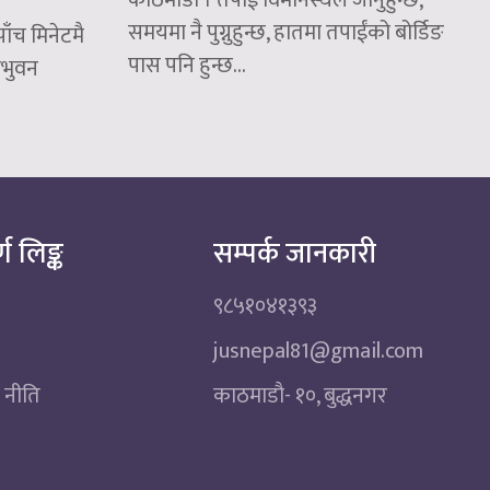
काठमाडौं । तपाईं विमानस्थल जानुहुन्छ,
समयमा नै पुग्नुहुन्छ, हातमा तपाईंको बोर्डिङ
ाँच मिनेटमै
पास पनि हुन्छ...
रिभुवन
्ण लिङ्क
सम्पर्क जानकारी
९८५१०४१३९३
jusnepal81@gmail.com
 नीति
काठमाडाै‌- १०, बुद्धनगर