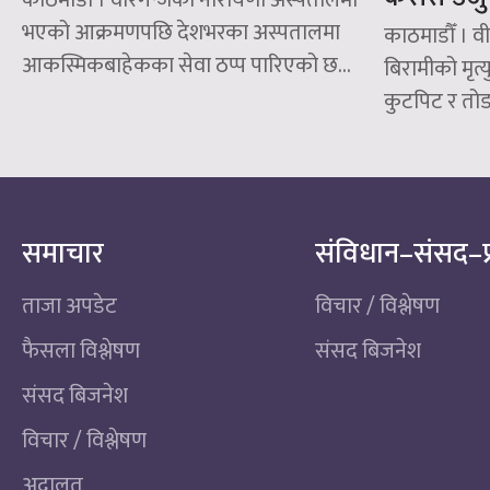
काठमाडौँ । वीरगन्जको नारायणी अस्पतालमा
भएको आक्रमणपछि देशभरका अस्पतालमा
काठमाडौँ । व
आकस्मिकबाहेकका सेवा ठप्प पारिएको छ...
बिरामीको मृत
कुटपिट र तोडफ
समाचार
संविधान–संसद–प
ताजा अपडेट
विचार / विश्लेषण
फैसला विश्लेषण
संसद बिजनेश
संसद बिजनेश
विचार / विश्लेषण
अदालत