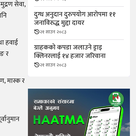
ुद्रण सेवा,
दुग्ध अनुदान दुरुपयोग आराेपमा ११
पनि
जनाविरुद्ध मुद्दा दायर
२१ साउन २०८३
तथा हवाई
ग्राहकको कपडा जलाउने ड्राइ
िङ र
क्लिनरलाई १४ हजार जरिवाना
२१ साउन २०८३
रण, मास्क र
र्वानुमान