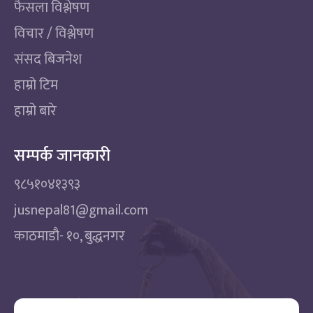
फैसला विश्लेषण
विचार / विश्लेषण
संसद बिजनेश
हाम्रो टिम
हाम्रो बारे
सम्पर्क जानकारी
९८५१०४१३९३
jusnepal81@gmail.com
काठमाडाै‌- १०, बुद्धनगर