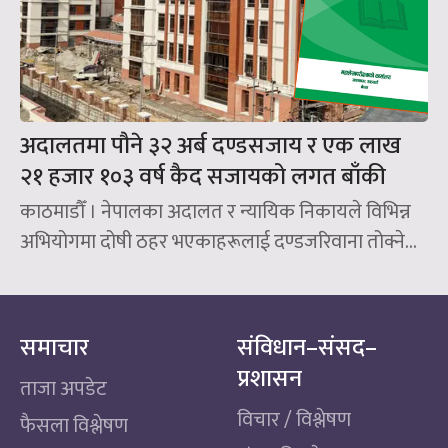
अदालतमा पौने ३२ अर्ब दण्डसजाय र एक लाख
२१ हजार १०३ वर्ष कैद सजायको लगत बाँकी
काठमाडौँ । नेपालका अदालत र न्यायिक निकायले विभिन्न
अभियोगमा दोषी ठहर भएकाहरूलाई दण्डजरिवाना तोक्ने...
समाचार
संविधान–संसद–
प्रशासन
ताजा अपडेट
विचार / विश्लेषण
फैसला विश्लेषण