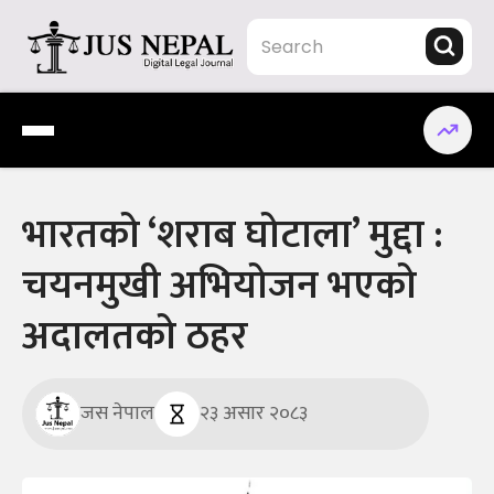
Skip
to
content
Jus Nepal | www.jusnepal.com
Digital Legal Journal
भारतको ‘शराब घोटाला’ मुद्दा :
चयनमुखी अभियोजन भएको
अदालतको ठहर
जस नेपाल
२३ असार २०८३