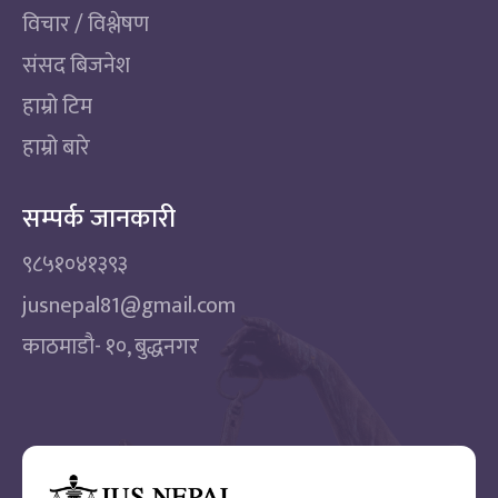
विचार / विश्लेषण
संसद बिजनेश
हाम्रो टिम
हाम्रो बारे
सम्पर्क जानकारी
९८५१०४१३९३
jusnepal81@gmail.com
काठमाडाै‌- १०, बुद्धनगर