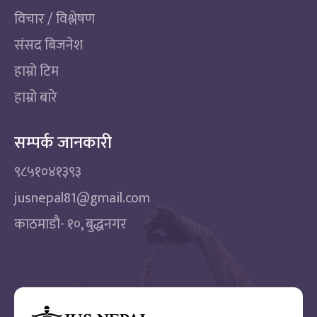
विचार / विश्लेषण
संसद बिजनेश
हाम्रो टिम
हाम्रो बारे
सम्पर्क जानकारी
९८५१०४१३९३
jusnepal81@gmail.com
काठमाडाै‌- १०, बुद्धनगर