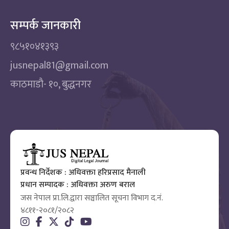
सम्पर्क जानकारी
९८५१०४१३९३
jusnepal81@gmail.com
काठमाडाै‌- १०, बुद्धनगर
प्रवन्ध निर्देशक : अधिवक्ता हरिप्रसाद मैनाली
प्रधान सम्पादक : अधिवक्ता अरुण बराल
जस नेपाल प्रा.लि.द्वारा सञ्चालित सूचना विभाग द.नं.
४८११-२०८१/२०८२