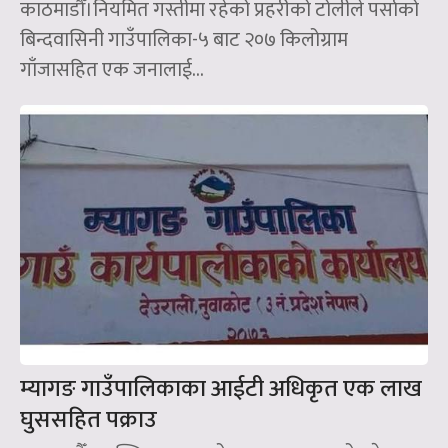
काठमाडौँ।नियमित गस्तीमा रहेको प्रहरीको टोलीले पर्साको
बिन्दवासिनी गाउँपालिका-५ बाट २०७ किलोग्राम
गाँजासहित एक जनालाई...
म्यागङ गाउँपालिकाका आईटी अधिकृत एक लाख
घुससहित पक्राउ