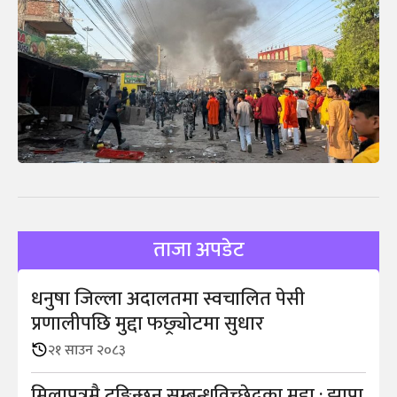
ताजा अपडेट
धनुषा जिल्ला अदालतमा स्वचालित पेसी
प्रणालीपछि मुद्दा फछ्र्योटमा सुधार
२१ साउन २०८३
मिलापत्रमै टुङ्गिन्छन् सम्बन्धविच्छेदका मुद्दा : झापा