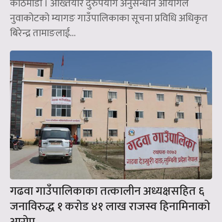
काठमाडौँ । अख्तियार दुरुपयोग अनुसन्धान आयोगले
नुवाकोटको म्यागङ गाउँपालिकाका सूचना प्रविधि अधिकृत
बिरेन्द्र तामाङलाई...
गढवा गाउँपालिकाका तत्कालीन अध्यक्षसहित ६
जनाविरुद्ध १ करोड ४१ लाख राजस्व हिनामिनाको