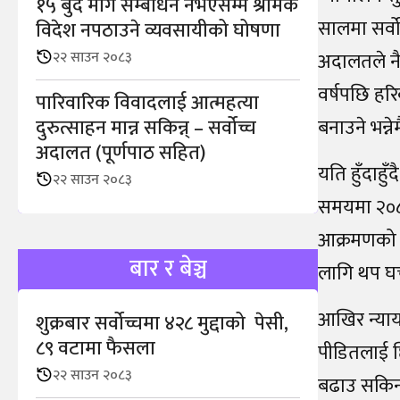
१५ बुँदे माग सम्बोधन नभएसम्म श्रमिक
सालमा सर्वो
विदेश नपठाउने व्यवसायीको घोषणा
२२ साउन २०८३
अदालतले नै 
वर्षपछि हर
पारिवारिक विवादलाई आत्महत्या
दुरुत्साहन मान्न सकिन्न् – सर्वोच्च
बनाउने भन्नेम
अदालत (पूर्णपाठ सहित)
यति हुँदाहुँ
२२ साउन २०८३
समयमा २०८२
आक्रमणको न
बार र बेञ्च
लागि थप घच
आखिर न्याय
शुक्रबार सर्वोच्चमा ४२८ मुद्दाको पेसी,
८९ वटामा फैसला
पीडितलाई छ
२२ साउन २०८३
बढाउ सकिन्छ