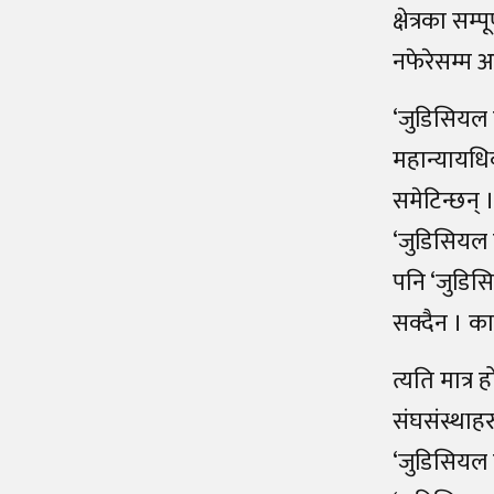
क्षेत्रका स
नफेरेसम्म 
‘जुडिसियल 
महान्यायधि
समेटिन्छन् 
‘जुडिसियल इ
पनि ‘जुडिसि
सक्दैन । कान
त्यति मात्र 
संघसंस्थाहर
‘जुडिसियल इ