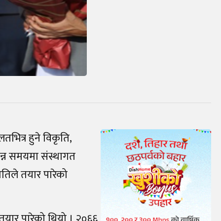
लतभित्र हुने विकृति,
िन्न समयमा संस्थागत
ितिले तयार पारेको
 तयार पारेको थियो । २०६६