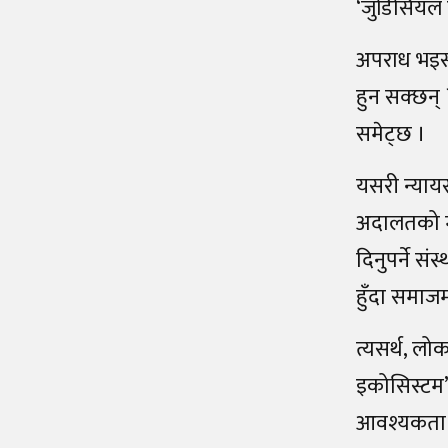
‘जुडिसियल इ
अपराध भइसक
हुन सक्छन् 
समेट्छ ।
यसरी न्याय
अदालतको मा
दिनुपर्ने स
हुँदा समाजम
त्यसर्थ, लो
इकोसिस्टम’ 
आवश्यकता ब