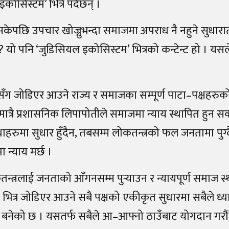
कोसिस्टम’ भित्रै पर्दछन् ।
ेपछि उपचार खोज्नुभन्दा समाजमा अपराध नै नहुने सुधारा
? यो पनि ‘जुडिसियल इकोसिस्टम’ भित्रको कन्टेन्ट हो । यसले व
सँग जोडिएर आउने राज्य र समाजका सम्पूर्ण पाटा–पक्षहरुक
त्रै प्रशासनिक लिपापोतीले समाजमा न्याय स्थापित हुन सक
ंस्थाहरुमा सुधार हुँदैन, तबसम्म लोकतन्त्रको फल जनतामा पुग
ा न्याय मर्छ ।
कतन्त्रलाई जनताको आँगनसम्म पुर्‍याउन र न्यायपूर्ण समाज
भित्र जोडिएर आउने सबै पक्षको एकीकृत सुधारमा सबैले ध्य
नेको छ । यसतर्फ सबैले आ–आफ्नो ठाउँबाट योगदान गरौं