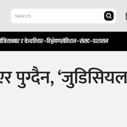
ता
किताब
बार र बेञ्च
विचार–विश्लेषण
संविधान–संसद–प्रशासन
र पुग्दैन, ‘जुडिसिय