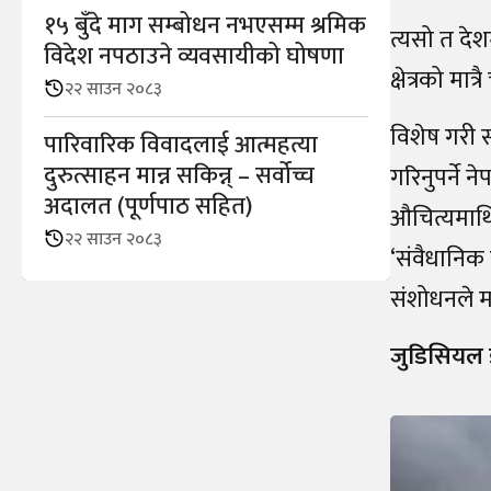
१५ बुँदे माग सम्बोधन नभएसम्म श्रमिक
त्यसो त दे
विदेश नपठाउने व्यवसायीको घोषणा
क्षेत्रको मा
२२ साउन २०८३
विशेष गरी स
पारिवारिक विवादलाई आत्महत्या
दुरुत्साहन मान्न सकिन्न् – सर्वोच्च
गरिनुपर्ने 
अदालत (पूर्णपाठ सहित)
औचित्यमाथि 
२२ साउन २०८३
‘संवैधानिक 
संशोधनले म
जुडिसियल 