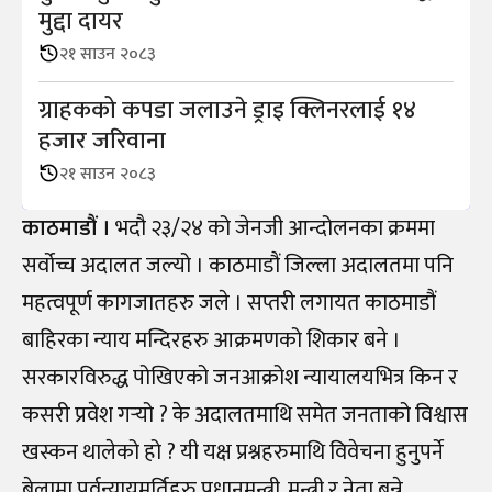
मुद्दा दायर
२१ साउन २०८३
ग्राहकको कपडा जलाउने ड्राइ क्लिनरलाई १४
हजार जरिवाना
२१ साउन २०८३
काठमाडौं ।
भदौ २३/२४ को जेनजी आन्दोलनका क्रममा
सर्वोच्च अदालत जल्यो । काठमाडौं जिल्ला अदालतमा पनि
महत्वपूर्ण कागजातहरु जले । सप्तरी लगायत काठमाडौं
बाहिरका न्याय मन्दिरहरु आक्रमणको शिकार बने ।
सरकारविरुद्ध पोखिएको जनआक्रोश न्यायालयभित्र किन र
कसरी प्रवेश गर्‍यो ? के अदालतमाथि समेत जनताको विश्वास
खस्कन थालेको हो ? यी यक्ष प्रश्नहरुमाथि विवेचना हुनुपर्ने
बेलामा पूर्वन्यायमूर्तिहरु प्रधानमन्त्री, मन्त्री र नेता बन्ने