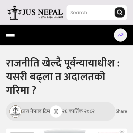
Skip
to
content
Jus Nepal | www.jusnepal.com
Digital Legal Journal
राजनीति खेल्दै पूर्वन्यायाधीश :
यसरी बढ्ला त अदालतको
गरिमा ?
जस नेपाल टिम
२६ कार्तिक २०८२
Share