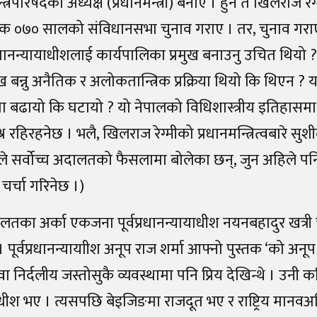
न्त्रिपरिषदको अध्यक्ष (प्रधानमन्त्री) बनाए । हुन त खिलराज 
क ०७० सालको संविधानसभा चुनाव गराए । तर, चुनाव गराए
 प्रधानन्यायाधीशलाई कार्यपालिका प्रमुख बनाउनु उचित थियो ? 
ख बन्नु अनैतिक र अलोकतान्त्रिक प्रक्रिया थियो कि थिएन ? य
 बढायो कि घटायो ? यो नेपालको विधिशास्त्रीय इतिहासम
रश्न रहिरहनेछ । भलै, खिलराज रेग्मीको प्रधानमन्त्रित्वबारे स
तले सर्वोच्च अदालतको फैसलामा बोलेका छन्, जुन अहिले पनि
चर्चा गरिनेछ ।)
ालतका अर्का एकजना पूर्वप्रधानन्यायाधीश नयनबहादुर खत्री
पूर्वप्रधानन्यायाीश अनूप राज शर्मा आफ्नो पुस्तक ‘को अनूप
वा निर्दलीय जस्तोसुकै व्यवस्थामा पनि प्रिय देखिन्थे । उनी क
याधीश भए । त्यसपछि बेइजिङमा राजदूत भए र राष्ट्रिय मान