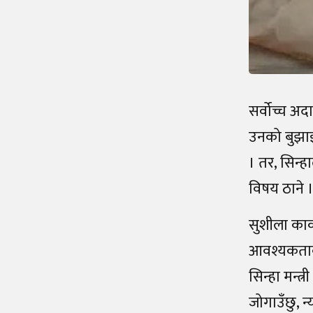
सर्वोच्च अद
उनको बुझाइ 
। तर, सिन्ह
विषय ठाने ।
सुशीला कार्
आवश्यकताको 
सिन्हा मन्त्
जोगाउँछु, न्