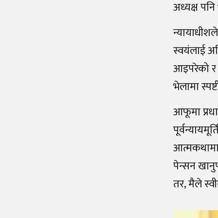
अध्यक्ष पनि
न्यायाधीशले
स्वयंलाई अ
आइपरेको र ‘
भेलामा स्प
आफूमा प्रधा
पूर्वन्यायमू
आत्मकथामा भ
पेन्सन खानु
तर, मैले स्वी