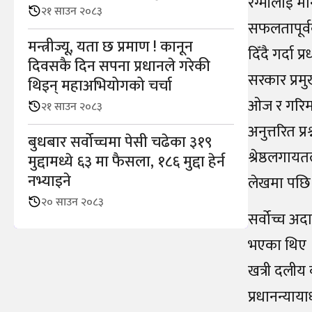
रेग्मीलाई म
२१ साउन २०८३
सफलतापूर्व
मन्त्रीज्यू, यता छ प्रमाण ! कानून
दिँदै गर्दा
दिवसकै दिन सपना प्रधानले गरेकी
सरकार प्रमु
थिइन् महाअभियोगको चर्चा
ओज र गरिमा
२१ साउन २०८३
अनुत्तरित प्
बुधबार सर्वोच्चमा पेसी चढेका ३१९
श्रेष्ठलगाय
मुद्दामध्ये ६३ मा फैसला, १८६ मुद्दा हेर्न
नभ्याइने
लेखमा पछि 
२० साउन २०८३
सर्वोच्च अद
भएका थिए । 
खत्री दलीय 
प्रधानन्या