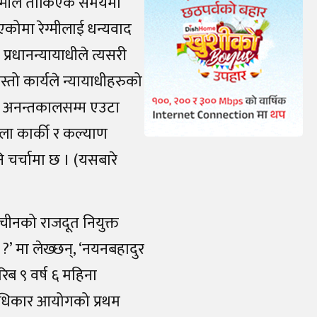
रेग्मीले तोकिएकै समयमा
कोमा रेग्मीलाई धन्यवाद
प्रधानन्यायाधीले त्यसरी
स्तो कार्यले न्यायाधीहरुको
ा अनन्तकालसम्म एउटा
ुशीला कार्की र कल्याण
 चर्चामा छ । (यसबारे
 चीनको राजदूत नियुक्त
 ?’ मा लेख्छन्, ‘नयनबहादुर
रिब ९ वर्ष ६ महिना
वअधिकार आयोगको प्रथम