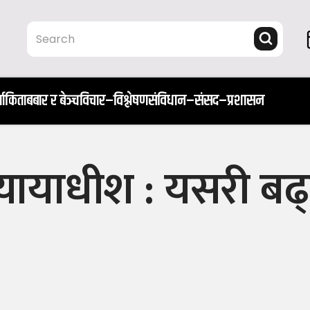
ता
किताब
बार र बेञ्च
विचार–विश्लेषण
संविधान–संसद–प्रशासन
वन्यायाधीश : यसरी बढ