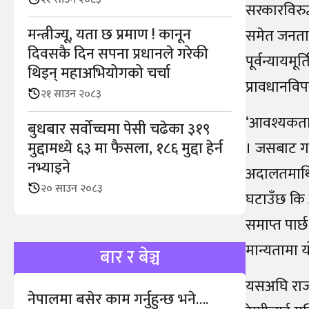
सरकारविरुद
मन्त्रीज्यू, यता छ प्रमाण ! कानून
समेत जनताको
दिवसकै दिन सपना प्रधानले गरेकी
पूर्वन्यायमूर
थिइन् महाअभियोगको चर्चा
प्रावधानविपर
२१ साउन २०८३
‘आवश्यकताको
बुधबार सर्वोच्चमा पेसी चढेका ३१९
मुद्दामध्ये ६३ मा फैसला, १८६ मुद्दा हेर्न
। जसबाट गम्
नभ्याइने
अदालतमाथि 
२० साउन २०८३
घटाउँछ कि 
समाप्त पार्छ
मान्यतामा 
बार र बेञ्च
यसअघि राजन
नेपालमा बसेर काम गर्नुहुन्छ भने….