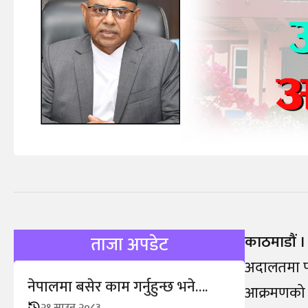
काठमाडौं ।
ताजा अपडेट
अदालतमा पन
नेपालमा बसेर काम गर्नुहुन्छ भने….
आक्रमणको 
२१ साउन २०८३