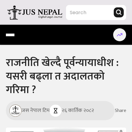
Skip
to
content
Jus Nepal | www.jusnepal.com
Digital Legal Journal
राजनीति खेल्दै पूर्वन्यायाधीश :
यसरी बढ्ला त अदालतको
गरिमा ?
जस नेपाल टिम
२६ कार्तिक २०८२
Share