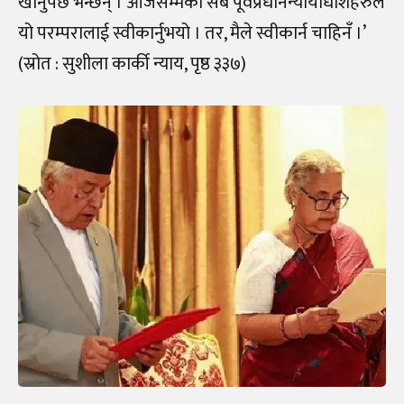
खानुपर्छ भन्छन् । आजसम्मका सबै पूर्वप्रधानन्यायाधीशहरुले
यो परम्परालाई स्वीकार्नुभयो । तर, मैले स्वीकार्न चाहिनँ ।’
(स्रोत : सुशीला कार्की न्याय, पृष्ठ ३३७)