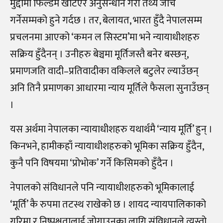
मुद्दामा फिल्डमै खटिएर अनुसन्धान गरी तथ्य जाँच
गर्नेसम्मको हुने गर्दछ । तर, बेलायत, भारत हुँदै नेपालसम्म
प्रचलनमा आएको ‘कमन ल सिस्टम’मा भने न्यायाधीशहरु
सक्रिय हुँदैनन् । उनीहरु बेञ्चमा मूर्तिजस्तै बनेर बस्छन्,
प्रमाणजति वादी–प्रतिवादीका वकिलले बटुलेर ल्याउँछन्
अनि तिनै प्रमाणका आधारमा न्याय मूर्तिले फैसला सुनाउँछन्
।
यस अर्थमा नेपालका न्यायाधीशहरु यथार्थमै ‘न्याय मूर्ति’ हुन् ।
किनभने, हामीकहाँ न्यायाधीशहरुको भूमिका सक्रिय हुँदैन,
कुनै पनि विषयमा ‘प्रोभोक’ गर्ने किसिमको हुँदैन ।
नेपालको संविधानले पनि न्यायाधीशहरुको भूमिकालाई
‘मूर्ति’ कै रुपमा तटस्थ राखेको छ । शायद न्यायपालिकाको
गरिमा र निष्पक्षतालाई जोगाउनका लागि संविधानले त्यस्तो