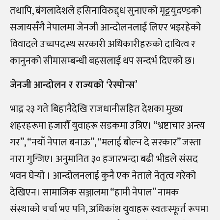
तथापि, बंगलादेशले हसिनाविरुद्द्ध सुनाएको मृट्टयुदण्डको
सजायसँगै नेपालमा जेनजी आन्दोलनलाई लिएर भइरहेको
विवादले उच्चपदस्थ सरकारी अधिकारीहरुको दायित्व र
कानुनको सीमासम्बन्धी बहसलाई थप सन्दर्भ दिएको छ।
जेनजी आन्दोलन र राज्यको ‘रेस्पोन्स’
भाद्र २३ गते बिहानैदेखि राजधानीसहित देशका मुख्य
शहरहरूमा हजारौँ युवाहरू सडकमा उत्रिए। “भ्रष्टाचार अन्त्य
गर”, “नयाँ नेपाल बनाऊ”, “मलाई बोल्न दे सरकार” जस्ता
नारा गुन्जिए। अनुमानित ३० हजारभन्दा बढी भीडले संसद
भवन घेर्‍यो । आन्दोलनलाई कुनै एक नेताले नेतृत्व गरेको
देखिएन। सामाजिक सञ्जालमा “हामी नेपाल” नामक
संस्थाको चर्चा भए पनि, अधिकांश युवाहरू स्वतःस्फूर्त रूपमा