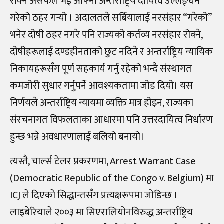
रोक्न असफल भई आफ्नो अन्तर्राष्ट्रिय दायित्व उल्लङ्घन
गरेको ठहर गर्‍यो । अदालतले सर्बियालाई नरसंहार “गरेको”
भनेर दोषी ठहर नगरे पनि राज्यको कर्तव्य नरसंहार रोक्ने,
दोषीहरूलाई दण्डहीनताको छुट नदिने र अन्तर्राष्ट्रिय न्यायिक
निकायहरूसँग पूर्ण सहकार्य गर्नु रहेको भन्दै संस्थागत
कमजोरी सुधार गर्नुपर्ने आवश्यकतामा जोड दियो। यस
निर्णयले अन्तर्राष्ट्रिय न्यायमा व्यक्ति मात्र होइन, राज्यका
संरचनागत विफलताका आधारमा पनि उत्तरदायित्व निर्धारण
हुन्छ भन्ने अवधारणालाई बलियो बनायो।
त्यस्तै, चार्ल्स टेलर प्रकरणमा, Arrest Warrant Case
(Democratic Republic of the Congo v. Belgium) मा
ICJ ले दिएको सिद्धान्तसँग प्रत्यक्षरूपमा जोडिन्छ ।
लाइबेरियाले २००३ मा सिएरालियोनविरुद्ध अन्तर्राष्ट्रिय