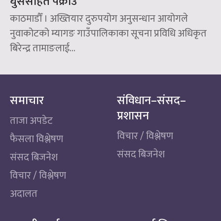
घुससहित पक्राउ
काठमाडौँ । अख्तियार दुरुपयोग अनुसन्धान आयोगले
नुवाकोटको म्यागङ गाउँपालिकाका सूचना प्रविधि अधिकृत
बिरेन्द्र तामाङलाई...
समाचार
संविधान–संसद–
प्रशासन
ताजा अपडेट
विचार / विश्लेषण
फैसला विश्लेषण
संसद बिजनेश
संसद बिजनेश
विचार / विश्लेषण
अदालत