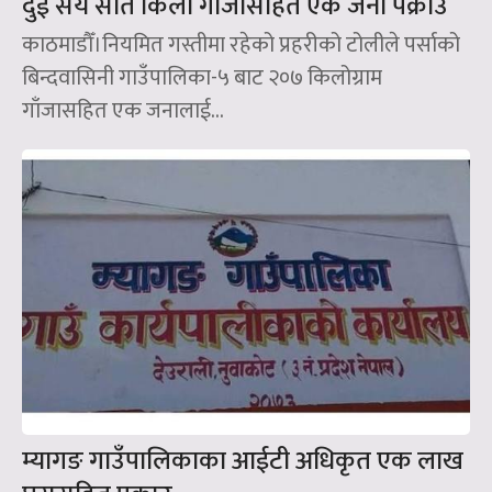
दुई सय सात किलो गाँजासहित एक जना पक्राउ
काठमाडौँ।नियमित गस्तीमा रहेको प्रहरीको टोलीले पर्साको
बिन्दवासिनी गाउँपालिका-५ बाट २०७ किलोग्राम
गाँजासहित एक जनालाई...
म्यागङ गाउँपालिकाका आईटी अधिकृत एक लाख