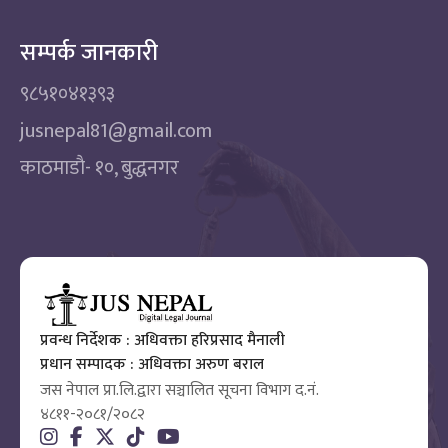
सम्पर्क जानकारी
९८५१०४१३९३
jusnepal81@gmail.com
काठमाडाै‌- १०, बुद्धनगर
प्रवन्ध निर्देशक : अधिवक्ता हरिप्रसाद मैनाली
प्रधान सम्पादक : अधिवक्ता अरुण बराल
जस नेपाल प्रा.लि.द्वारा सञ्चालित सूचना विभाग द.नं.
४८११-२०८१/२०८२