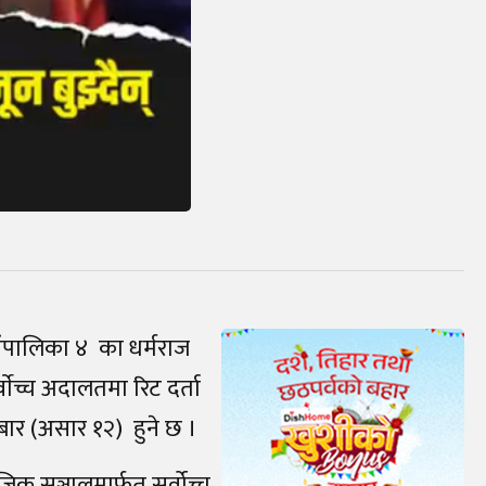
ँपालिका ४ का धर्मराज
वाेच्च अदालतमा रिट दर्ता
रबार (असार १२) हुने छ ।
जिक सञ्जालमार्फत सर्वोच्च