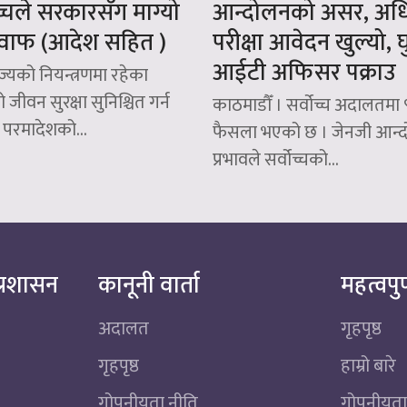
ोच्चले सरकारसँग माग्यो
आन्दोलनको असर, अधि
वाफ (आदेश सहित )
परीक्षा आवेदन खुल्यो,
आईटी अफिसर पक्राउ
ज्यको नियन्त्रणमा रहेका
ीवन सुरक्षा सुनिश्चित गर्न
काठमाडौँ । सर्वोच्च अदालतमा ९
र परमादेशको...
फैसला भएको छ । जेनजी आन्
प्रभावले सर्वोच्चको...
्रशासन
कानूनी वार्ता
महत्वपुर
अदालत
गृहपृष्ठ
गृहपृष्ठ
हाम्रो बारे
गोपनीयता नीति
गोपनीयता