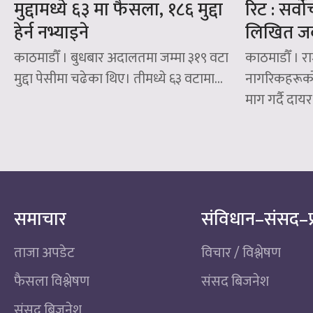
मुद्दामध्ये ६३ मा फैसला, १८६ मुद्दा
रिट : सर्व
हेर्न नभ्याइने
लिखित ज
काठमाडौँ । बुधबार अदालतमा जम्मा ३१९ वटा
काठमाडौँ । रा
मुद्दा पेसीमा चढेका थिए। तीमध्ये ६३ वटामा...
नागरिकहरूको ज
माग गर्दै दाय
समाचार
संविधान–संसद–प
ताजा अपडेट
विचार / विश्लेषण
फैसला विश्लेषण
संसद बिजनेश
संसद बिजनेश