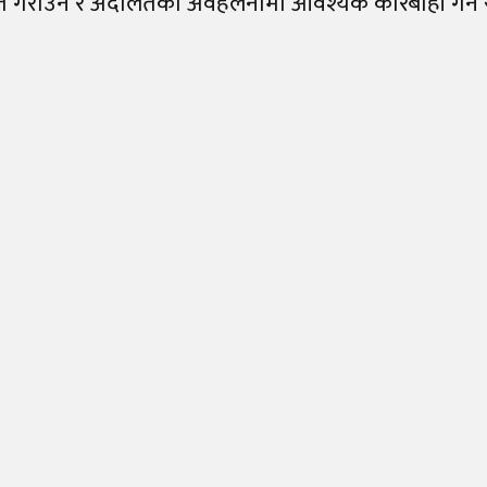
त गराउन र अदालतको अवहेलनामा आवश्यक कारबाही गर्न स