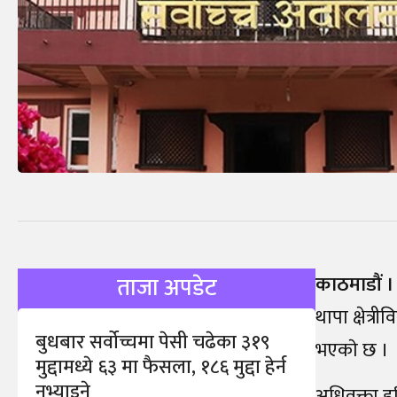
काठमाडौं ।
ताजा अपडेट
थापा क्षेत्
बुधबार सर्वोच्चमा पेसी चढेका ३१९
भएकाे छ । अ
मुद्दामध्ये ६३ मा फैसला, १८६ मुद्दा हेर्न
नभ्याइने
अधिवक्ता हर