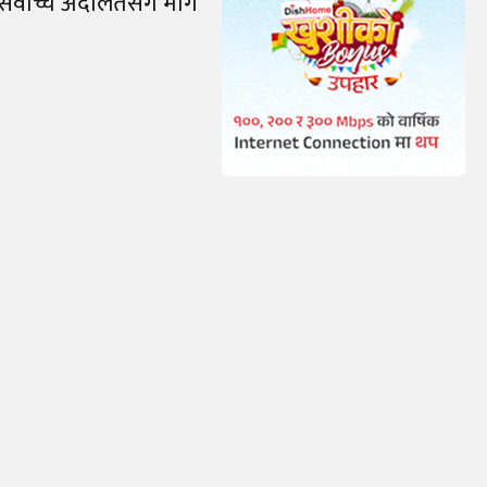
र्वोच्च अदालतसँग माग