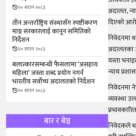
२० साउन २०८३
अदालत, न्य
दिएको आर
तीन अन्तर्राष्ट्रिय संस्थासँग स्पष्टीकरण
माग्न सरकारलाई कानून समितिको
निवेदनमा था
निर्देशन
अदालतका अध
२० साउन २०८३
यस्ता भनाइ
बलात्कारसम्बन्धी फैसलामा ‘असहाय
न्याय प्रशा
महिला’ जस्ता शब्द प्रयोग नगर्न
भारतीय सर्वोच्च अदालतको निर्देशन
निवेदनमा न
२० साउन २०८३
व्यवस्था उल
प्रभावकारित
बार र बेञ्च
निवेदकले था