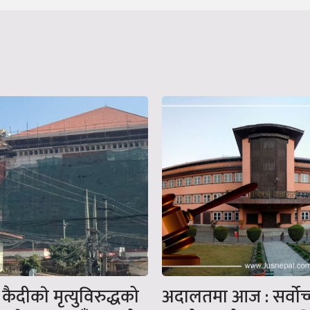
ैदीकाे मृत्युविरुद्धको
अदालतमा आज : सर्वोच्