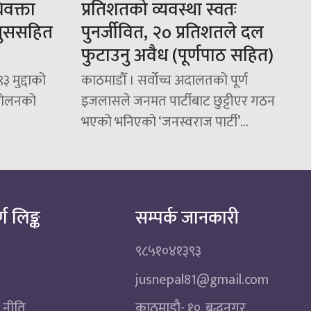
वक्ता
प्रतिशतको व्यवस्था स्वतः
 घुससहित
पुनर्जीवित, २o प्रतिशतले दल
फुटाउनु अवैध (पूर्णपाठ सहित)
३ मुद्दाको
काठमाडौँ । सर्वोच्च अदालतको पूर्ण
दोलनको
इजलासले जनमत पार्टीबाट छुट्टीएर गठन
भएको भनिएको ‘जनस्वराज पार्टी’...
्ण लिङ्क
सम्पर्क जानकारी
९८५१०४१३९३
jusnepal81@gmail.com
 नीति
काठमाडाै‌- १०, बुद्धनगर