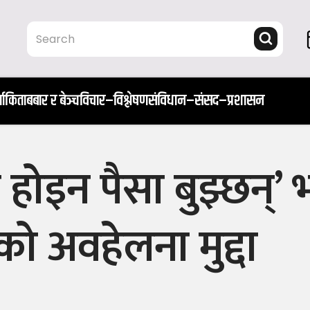
ता
किताब
बार र बेञ्च
विचार–विश्लेषण
संविधान–संसद–प्रशासन
होइन पैसा बुझ्छन्’ भन
तको अवहेलना मुद्दा