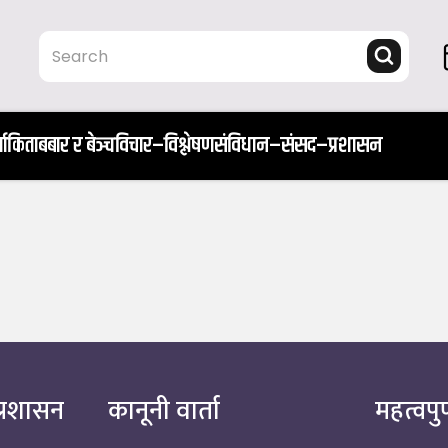
ता
किताब
बार र बेञ्च
विचार–विश्लेषण
संविधान–संसद–प्रशासन
्रशासन
कानूनी वार्ता
महत्वपुर