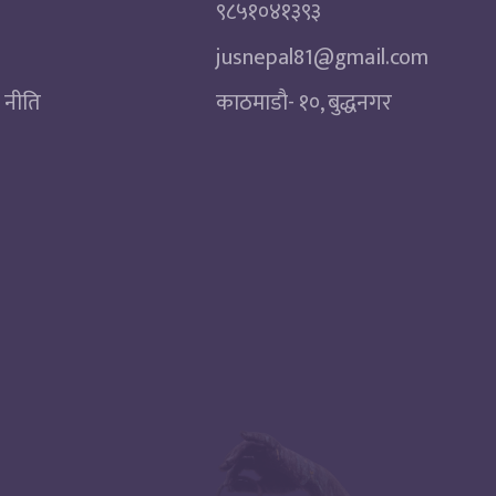
९८५१०४१३९३
jusnepal81@gmail.com
 नीति
काठमाडाै‌- १०, बुद्धनगर