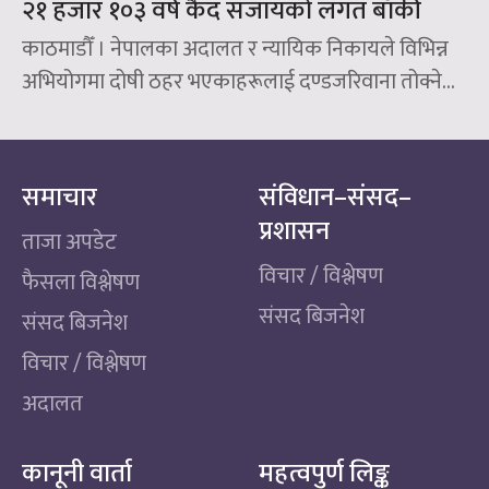
२१ हजार १०३ वर्ष कैद सजायको लगत बाँकी
काठमाडौँ । नेपालका अदालत र न्यायिक निकायले विभिन्न
अभियोगमा दोषी ठहर भएकाहरूलाई दण्डजरिवाना तोक्ने...
समाचार
संविधान–संसद–
प्रशासन
ताजा अपडेट
विचार / विश्लेषण
फैसला विश्लेषण
संसद बिजनेश
संसद बिजनेश
विचार / विश्लेषण
अदालत
कानूनी वार्ता
महत्वपुर्ण लिङ्क