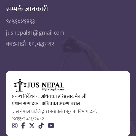
सम्पर्क जानकारी
९८५१०४१३९३
jusnepal81@gmail.com
काठमाडाै‌- १०, बुद्धनगर
प्रवन्ध निर्देशक : अधिवक्ता हरिप्रसाद मैनाली
प्रधान सम्पादक : अधिवक्ता अरुण बराल
जस नेपाल प्रा.लि.द्वारा सञ्चालित सूचना विभाग द.नं.
४८११-२०८१/२०८२