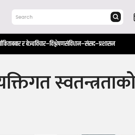
ता
किताब
बार र बेञ्च
विचार–विश्लेषण
संविधान–संसद–प्रशासन
्यक्तिगत स्वतन्त्रत