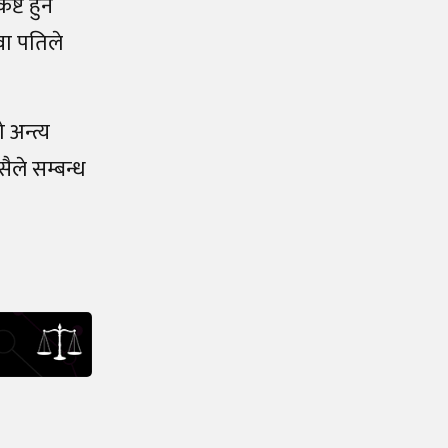
्ट हुने
वा पतिले
 अन्त्य
ैले सम्बन्ध
।