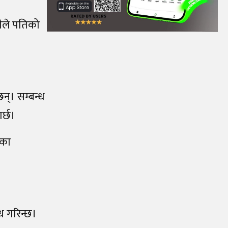
नीले पतिको
न्। सम्बन्ध
र्छ।
दका
ध गरिन्छ।