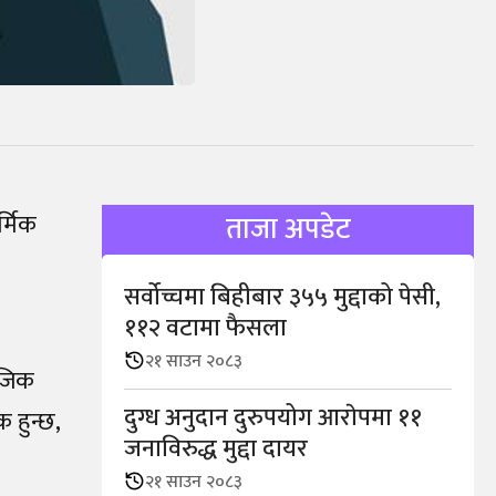
्मिक
ताजा अपडेट
सर्वोच्चमा बिहीबार ३५५ मुद्दाको पेसी,
११२ वटामा फैसला
२१ साउन २०८३
ाजिक
दुग्ध अनुदान दुरुपयोग आराेपमा ११
क हुन्छ,
जनाविरुद्ध मुद्दा दायर
२१ साउन २०८३