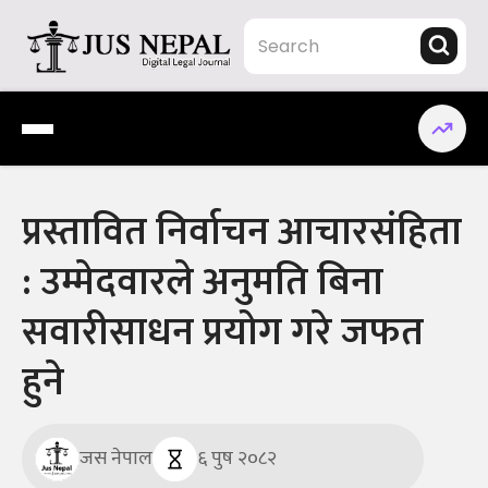
Skip
to
content
Jus Nepal | www.jusnepal.com
Digital Legal Journal
प्रस्तावित निर्वाचन आचारसंहिता
: उम्मेदवारले अनुमति बिना
सवारीसाधन प्रयोग गरे जफत
हुने
जस नेपाल
६ पुष २०८२