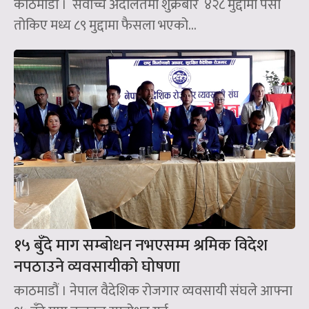
काठमाडौँ । सर्वोच्च अदालतमा शुक्रबार ४२८ मुद्दामा पेसी
तोकिए मध्य ८९ मुद्दामा फैसला भएको...
१५ बुँदे माग सम्बोधन नभएसम्म श्रमिक विदेश
नपठाउने व्यवसायीको घोषणा
काठमाडौं । नेपाल वैदेशिक रोजगार व्यवसायी संघले आफ्ना