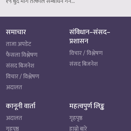
१५ बुँदे माग तत्काल सम्बोधन गर्न...
समाचार
संविधान–संसद–
प्रशासन
ताजा अपडेट
विचार / विश्लेषण
फैसला विश्लेषण
संसद बिजनेश
संसद बिजनेश
विचार / विश्लेषण
अदालत
कानूनी वार्ता
महत्वपुर्ण लिङ्क
अदालत
गृहपृष्ठ
गृहपृष्ठ
हाम्रो बारे