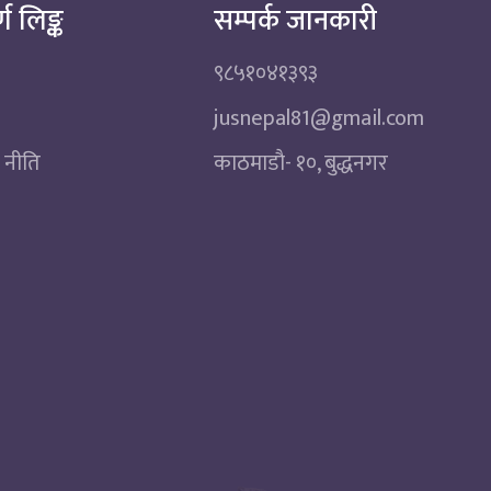
्ण लिङ्क
सम्पर्क जानकारी
९८५१०४१३९३
jusnepal81@gmail.com
 नीति
काठमाडाै‌- १०, बुद्धनगर