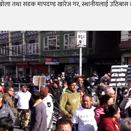
रुपमा खोला तथा सडक मापदण्ड खारेज गर, स्थानीयलाई उठिबा