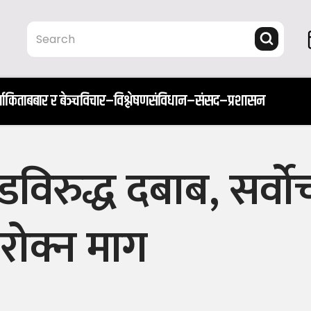
ता
किताब
बार र बेञ्च
विचार–विश्लेषण
संविधान–संसद–प्रशासन
िरुद्ध दबाब, सर्वो
रोक्न माग