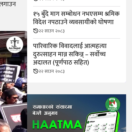
स लगाउन
१५ बुँदे माग सम्बोधन नभएसम्म श्रमिक
विदेश नपठाउने व्यवसायीको घोषणा
२२ साउन २०८३
पारिवारिक विवादलाई आत्महत्या
दुरुत्साहन मान्न सकिन्न् – सर्वोच्च
अदालत (पूर्णपाठ सहित)
२२ साउन २०८३