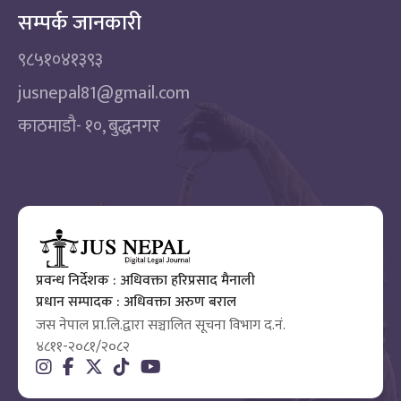
सम्पर्क जानकारी
९८५१०४१३९३
jusnepal81@gmail.com
काठमाडाै‌- १०, बुद्धनगर
प्रवन्ध निर्देशक : अधिवक्ता हरिप्रसाद मैनाली
प्रधान सम्पादक : अधिवक्ता अरुण बराल
जस नेपाल प्रा.लि.द्वारा सञ्चालित सूचना विभाग द.नं.
४८११-२०८१/२०८२