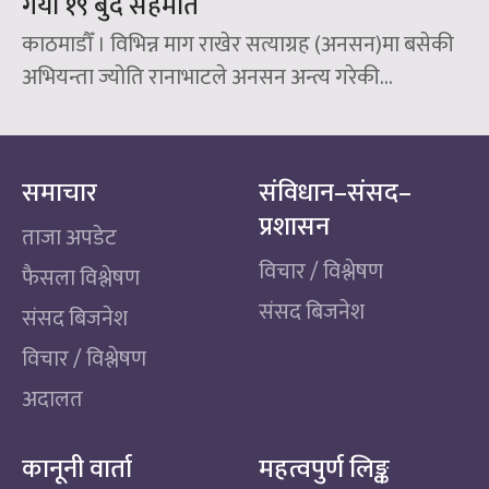
गर्यो १९ बुँदे सहमति
काठमाडौँ । विभिन्न माग राखेर सत्याग्रह (अनसन)मा बसेकी
अभियन्ता ज्योति रानाभाटले अनसन अन्त्य गरेकी...
समाचार
संविधान–संसद–
प्रशासन
ताजा अपडेट
विचार / विश्लेषण
फैसला विश्लेषण
संसद बिजनेश
संसद बिजनेश
विचार / विश्लेषण
अदालत
कानूनी वार्ता
महत्वपुर्ण लिङ्क