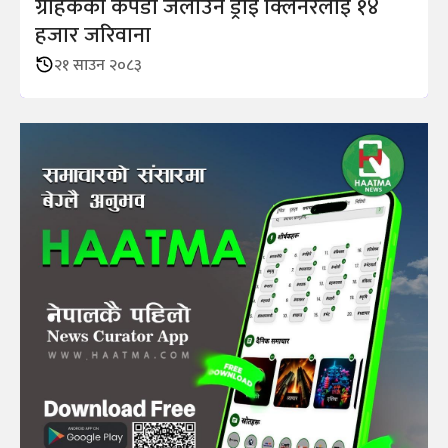
ग्राहकको कपडा जलाउने ड्राइ क्लिनरलाई १४
हजार जरिवाना
२१ साउन २०८३