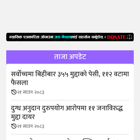
ताजा अपडेट
सर्वोच्चमा बिहीबार ३५५ मुद्दाको पेसी, ११२ वटामा
फैसला
२१ साउन २०८३
दुग्ध अनुदान दुरुपयोग आराेपमा ११ जनाविरुद्ध
मुद्दा दायर
२१ साउन २०८३