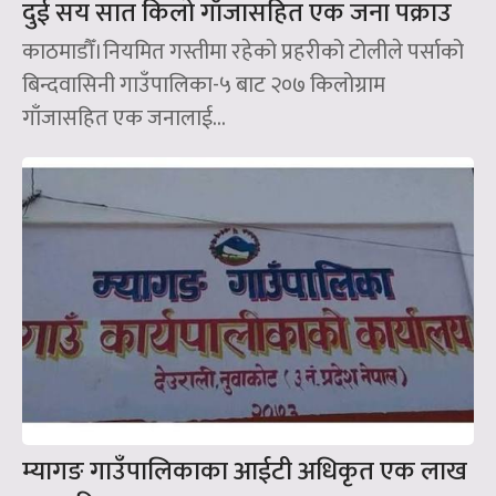
दुई सय सात किलो गाँजासहित एक जना पक्राउ
काठमाडौँ।नियमित गस्तीमा रहेको प्रहरीको टोलीले पर्साको
बिन्दवासिनी गाउँपालिका-५ बाट २०७ किलोग्राम
गाँजासहित एक जनालाई...
म्यागङ गाउँपालिकाका आईटी अधिकृत एक लाख