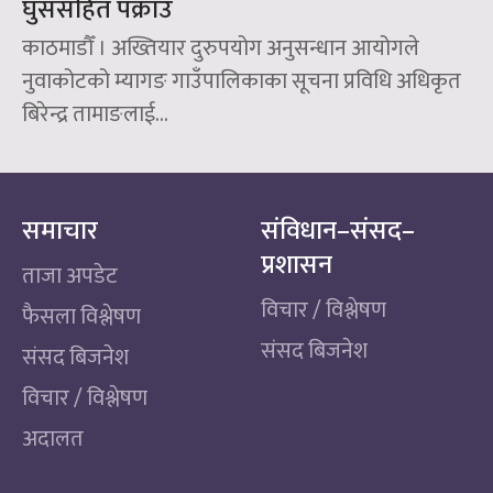
घुससहित पक्राउ
काठमाडौँ । अख्तियार दुरुपयोग अनुसन्धान आयोगले
नुवाकोटको म्यागङ गाउँपालिकाका सूचना प्रविधि अधिकृत
बिरेन्द्र तामाङलाई...
समाचार
संविधान–संसद–
प्रशासन
ताजा अपडेट
विचार / विश्लेषण
फैसला विश्लेषण
संसद बिजनेश
संसद बिजनेश
विचार / विश्लेषण
अदालत