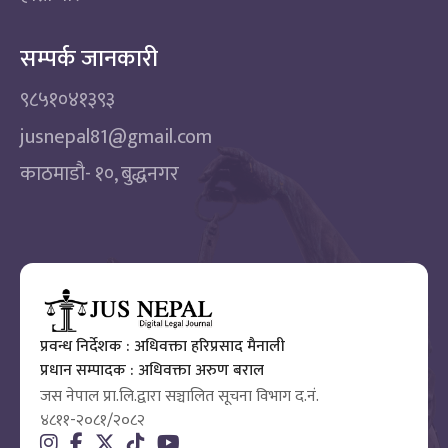
सम्पर्क जानकारी
९८५१०४१३९३
jusnepal81@gmail.com
काठमाडाै‌- १०, बुद्धनगर
प्रवन्ध निर्देशक : अधिवक्ता हरिप्रसाद मैनाली
प्रधान सम्पादक : अधिवक्ता अरुण बराल
जस नेपाल प्रा.लि.द्वारा सञ्चालित सूचना विभाग द.नं.
४८११-२०८१/२०८२