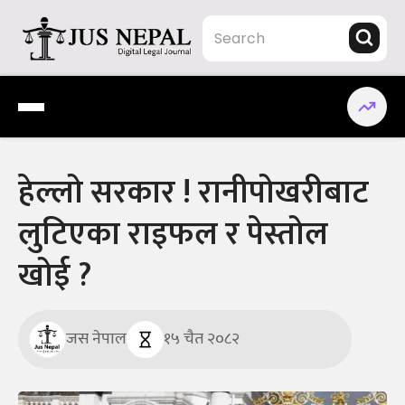
Skip
to
content
Jus Nepal | www.jusnepal.com
Digital Legal Journal
हेल्लो सरकार ! रानीपोखरीबाट
लुटिएका राइफल र पेस्तोल
खोई ?
जस नेपाल
१५ चैत २०८२