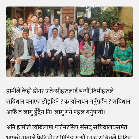
हामीले केही डोनर एजेन्सीहरुलाई भन्यौँ, तिमीहरुले
संविधान बनाएर छोड्दिने ? कार्यान्वयन गर्नुपर्दैन ? संविधान
आफैँ त लागु हुँदैन नि। लागु गर्ने पहल गर्नुपर्‍यो।
अनि हामीले त्योबेलामा पार्टनरसिप संसद् सचिवालयसमेत
भएको नाताले फेरि डोनर मिटिङ गर्‍यौँ । महासचिवले मिटिङ