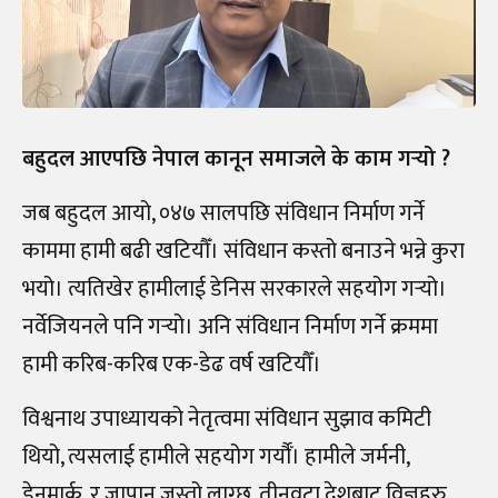
बहुदल आएपछि नेपाल कानून समाजले के काम गर्‍यो ?
जब बहुदल आयो, ०४७ सालपछि संविधान निर्माण गर्ने
काममा हामी बढी खटियौँ। संविधान कस्तो बनाउने भन्ने कुरा
भयो। त्यतिखेर हामीलाई डेनिस सरकारले सहयोग गर्‍यो।
नर्वेजियनले पनि गर्‍यो। अनि संविधान निर्माण गर्ने क्रममा
हामी करिब-करिब एक-डेढ वर्ष खटियौँ।
विश्वनाथ उपाध्यायको नेतृत्वमा संविधान सुझाव कमिटी
थियो, त्यसलाई हामीले सहयोग गर्यौँ। हामीले जर्मनी,
डेनमार्क, र जापान जस्तो लाग्छ, तीनवटा देशबाट विज्ञहरु