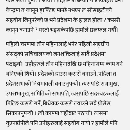
फेरि अर्को चुनौती आयो । प्रदेशसभा बन्यो। पालिकाहरु बने।
केन्द्रमा त कानून ड्राफ्टिङ मान्छे नभएर ल सोसाइटीको
सहयोग लिनुपरेको छ भने प्रदेशमा के हालत होला ? कसरी
कानुन बनाउने ? यस्तो भइसकेपछि हामीले छलफल गर्यौँ।
पहिलो चरणमा तीन महिनालाई भनेर पहिलो सङ्घीय
संसद्को सचिवालयको जनशक्तिलाई सातै प्रदेशमा
पठाइयो। उहाँहरुले तीन महिनादेखि छ महिनासम्म काम गर्ने
भनिएको थियो। प्रदेशको हाउस कसरी बनाउने, पहिला त
प्रदेशसभाको नियमावली बनाउनुपर्‍यो। त्यसपछि सभामुख,
उपसभामुख, समितिको सभापति, त्यसपछि सदस्यहरुलाई
मिटिङ कसरी गर्ने, बिधेयक कसरी ल्याउने सबै प्रोसेस
सिकाउनुपर्‍यो । त्यो काममा यहाँबाट पठायो। त्यसमा
युएनडीपीले पनि उनीहरुलाई सहयोग गर्‍यो र हामीले पनि