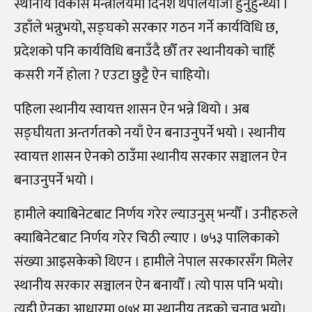
स्थानीय विकास मन्त्रालयमा दिनेश थपलियाजी हुनुहुन्थ्यो ।
उहाँले भन्नुभयो, सङ्घको सरकार गठन गर्ने कार्यविधि छ,
प्रदेशको पनि कार्यविधि बनाउँदै छौँ तर स्थानीयको चाहिँ
कसरी गर्ने होला ? एउटा छुट्टै ऐन चाहियो।
पहिला स्थानीय स्वायत्त शासन ऐन भन्ने थियो । अब
सङ्घीयता अन्तर्गतको नयाँ ऐन बनाउनुपर्ने भयो । स्थानीय
स्वायत्त शासन ऐनको ठाउँमा स्थानीय सरकार सञ्चालन ऐन
बनाउनुपर्ने भयो ।
हामीले क्याबिनेटबाट निर्णय गरेर ल्याउनुस् भन्यौँ । उनीहरुले
क्याबिनेटबाट निर्णय गरेर चिठी ल्याए । ७५३ पालिकाको
संख्या आइसकेको थिएन । हामीले नेपाल सरकारसँग मिलेर
स्थानीय सरकार सञ्चालन ऐन बनायौँ । त्यो पास पनि भयो।
त्यही ऐनका आधारमा ०७४ मा स्थानीय तहको चुनाव भयो।