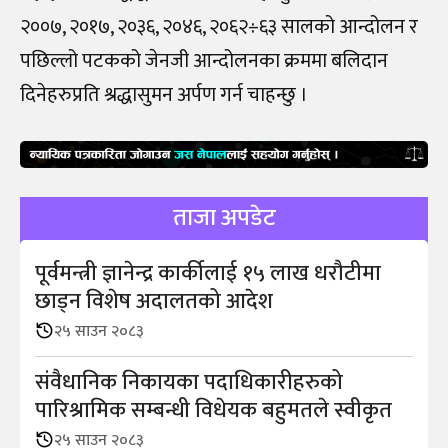
२००७, २०१७, २०३६, २०४६, २०६२÷६३ सालको आन्दोलन र
पछिल्लो पटकको जेनजी आन्दोलनका क्रममा बलिदान
दिनेहरुप्रति श्रद्धासुमन अर्पण गर्न चाहन्छु ।
ताजा अपडेट
पूर्वमन्त्री ज्ञानेन्द्र कार्कीलाई १५ लाख धरौटीमा
छाड्न विशेष अदालतको आदेश
२५ साउन २०८३
संवैधानिक निकायका पदाधिकारीहरुको
पारिश्रामिक सम्बन्धी विधेयक बहुमतले स्वीकृत
२५ साउन २०८३