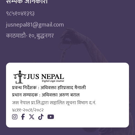
सम्पर्क जानकारी
९८५१०४१३९३
jusnepal81@gmail.com
काठमाडाै‌- १०, बुद्धनगर
प्रवन्ध निर्देशक : अधिवक्ता हरिप्रसाद मैनाली
प्रधान सम्पादक : अधिवक्ता अरुण बराल
जस नेपाल प्रा.लि.द्वारा सञ्चालित सूचना विभाग द.नं.
४८११-२०८१/२०८२