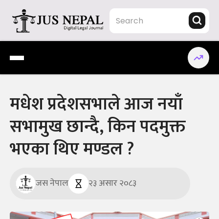
Skip
to
content
Jus Nepal | www.jusnepal.com
Digital Legal Journal
मधेश प्रदेशसभाले आज नयाँ
सभामुख छान्दै, किन पदमुक्त
भएका थिए मण्डल ?
जस नेपाल
२३ असार २०८३