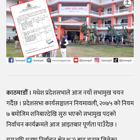
काठमाडौँ ।
मधेश प्रदेशसभाले आज नयाँ सभामुख चयन
गर्दैछ । प्रदेशसभा कार्यसञ्चालन नियमावली, २०७५ को नियम
७ बमोजिम शनिबारदेखि सुरु भएको सभामुख पदको
निर्वाचन कार्यक्रमले आज आइतबार पूर्णता पाउँदैछ ।
यसअघि धनुषा निर्वाचन क्षेत्र १(२) बाट चुनाव जितेका