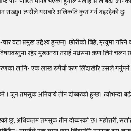
फैँ पनि पीडित मान्छे भएको हुनाले मलाई अलि बढी जानका
 राख्छु। त्यसैले यसबारे अलिकति कुरा गर्न गइरहेको छु।
टा प्रमुख उद्देश्य हुन्छन्। छोरीको बिहे, मृत्युमा गरिने क
 विषयवस्तुमा रहेर मुख्यतया तराई मधेसमा ऋण लिने चलन 
णका लागि- एक लाख रुपैयाँ ऋण लिँदाखेरि उसले गर्नुपर्न
 । जुन तमसुक अनिवार्य तीन दोब्बरको हुन्छ। त्योभन्दा बढी
ेरेको छु, अधिकतम तमसुक तीन दोब्बरको छ। महोत्तरी, सर्ला