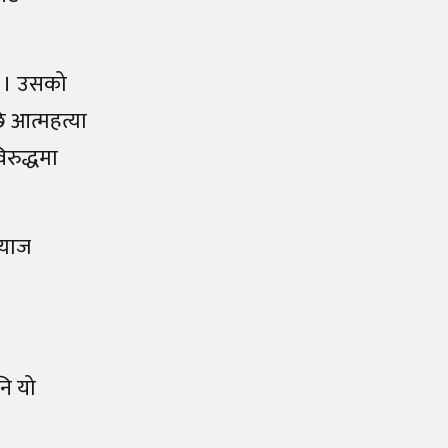
यो । उसको
 आत्महत्या
रुद्धमा
्याज
नि यो