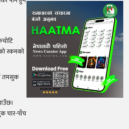
को पनि हुन
कैचोटि
िएको रकमको
ाँ तमसुक
नाउँछ।
ुक चार-पाँच