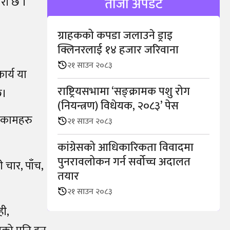
री छ ।
ताजा अपडेट
ग्राहकको कपडा जलाउने ड्राइ
क्लिनरलाई १४ हजार जरिवाना
२१ साउन २०८३
ार्य या
राष्ट्रियसभामा ‘सङ्क्रामक पशु रोग
छ।
(नियन्त्रण) विधेयक, २०८३’ पेस
े कामहरु
२१ साउन २०८३
कांग्रेसको आधिकारिकता विवादमा
पुनरावलोकन गर्न सर्वोच्च अदालत
 चार, पाँच,
तयार
२१ साउन २०८३
ही,