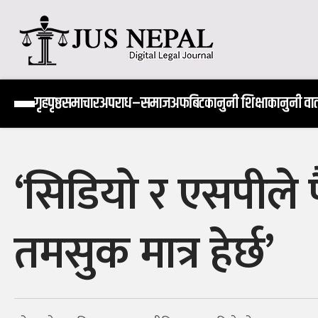
Skip
to
content
Jus Nepal | www.jusnepal.com
Digital Legal Journal
गृहपृष्ठ
समाचार
अपराध–समाज
अफबिट
कानुनी शिक्षा
कानुनी वार्
‘सिडियो र एसपीले 
तमसुक मात्र हेर्छ’