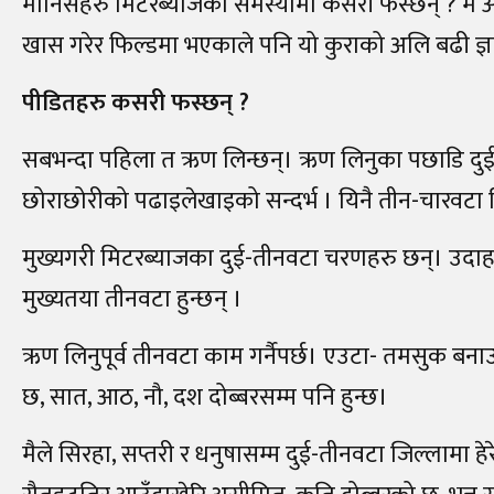
मानिसहरु मिटरब्याजको समस्यामा कसरी फस्छन् ? म आ
खास गरेर फिल्डमा भएकाले पनि यो कुराको अलि बढी ज्ञान
पीडितहरु कसरी फस्छन् ?
सबभन्दा पहिला त ऋण लिन्छन्। ऋण लिनुका पछाडि दुई-चार व
छोराछोरीको पढाइलेखाइको सन्दर्भ । यिनै तीन-चारवटा
मुख्यगरी मिटरब्याजका दुई-तीनवटा चरणहरु छन्। उदाहर
मुख्यतया तीनवटा हुन्छन् ।
ऋण लिनुपूर्व तीनवटा काम गर्नैपर्छ। एउटा- तमसुक बनाउने
छ, सात, आठ, नौ, दश दोब्बरसम्म पनि हुन्छ।
मैले सिरहा, सप्तरी र धनुषासम्म दुई-तीनवटा जिल्लामा ह