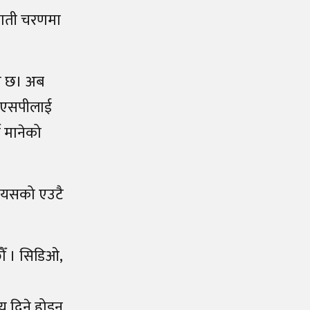
वाती चरणमा
ति छ। अब
ले एसपीलाई
न मानेको
। यसको एउटै
ौँ । सिडिओ,
य दिने होइन