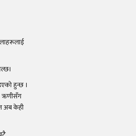
िलाहरूलाई
ाल्छ।
एको हुन्छ ।
। ऋणीसँग
 त अब केही
वटै