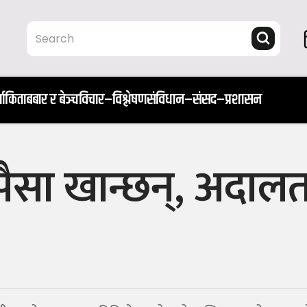
ता
किताब
बार र बेञ्च
विचार–विश्लेषण
संविधान–संसद–प्रशासन
पैसा खान्छन्, अदाल