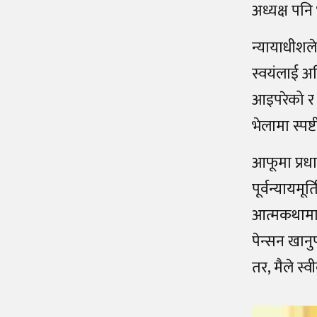
अध्यक्ष पनि
न्यायाधीशले
स्वयंलाई अ
आइपरेको र ‘
भेलामा स्प
आफूमा प्रधा
पूर्वन्यायमू
आत्मकथामा भ
पेन्सन खानु
तर, मैले स्वी