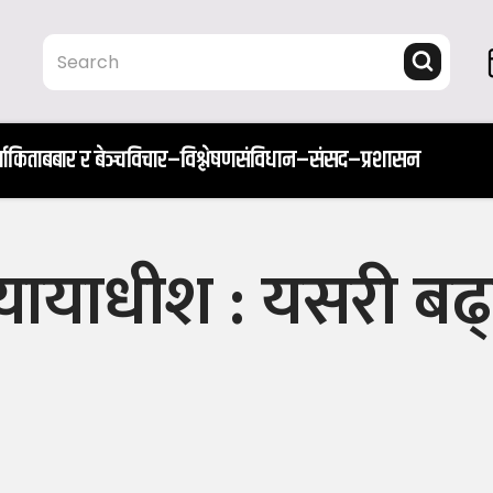
ता
किताब
बार र बेञ्च
विचार–विश्लेषण
संविधान–संसद–प्रशासन
वन्यायाधीश : यसरी बढ