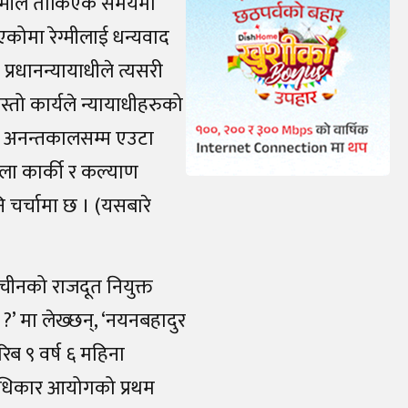
रेग्मीले तोकिएकै समयमा
कोमा रेग्मीलाई धन्यवाद
प्रधानन्यायाधीले त्यसरी
स्तो कार्यले न्यायाधीहरुको
ा अनन्तकालसम्म एउटा
ुशीला कार्की र कल्याण
 चर्चामा छ । (यसबारे
 चीनको राजदूत नियुक्त
 ?’ मा लेख्छन्, ‘नयनबहादुर
रिब ९ वर्ष ६ महिना
वअधिकार आयोगको प्रथम