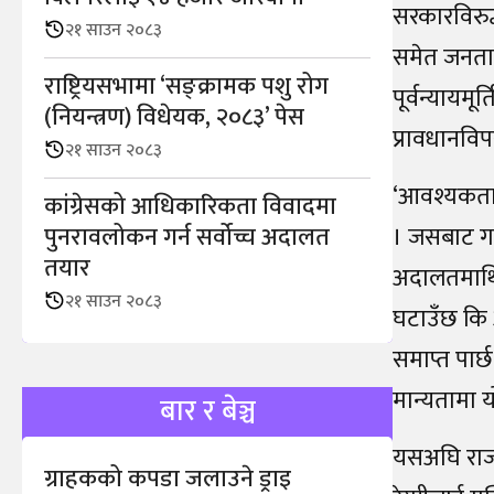
सरकारविरुद
२१ साउन २०८३
समेत जनताको
राष्ट्रियसभामा ‘सङ्क्रामक पशु रोग
पूर्वन्यायमूर
(नियन्त्रण) विधेयक, २०८३’ पेस
प्रावधानविपर
२१ साउन २०८३
‘आवश्यकताको
कांग्रेसको आधिकारिकता विवादमा
पुनरावलोकन गर्न सर्वोच्च अदालत
। जसबाट गम्
तयार
अदालतमाथि 
२१ साउन २०८३
घटाउँछ कि 
समाप्त पार्छ
मान्यतामा 
बार र बेञ्च
यसअघि राजन
ग्राहकको कपडा जलाउने ड्राइ