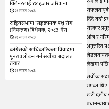
रेग्मीलाई म
क्लिनरलाई १४ हजार जरिवाना
सफलतापूर्व
२१ साउन २०८३
दिँदै गर्दा
राष्ट्रियसभामा ‘सङ्क्रामक पशु रोग
सरकार प्रमु
(नियन्त्रण) विधेयक, २०८३’ पेस
ओज र गरिमा
२१ साउन २०८३
अनुत्तरित प्
कांग्रेसको आधिकारिकता विवादमा
श्रेष्ठलगाय
पुनरावलोकन गर्न सर्वोच्च अदालत
तयार
लेखमा पछि 
२१ साउन २०८३
सर्वोच्च अद
भएका थिए । 
खत्री दलीय 
प्रधानन्या