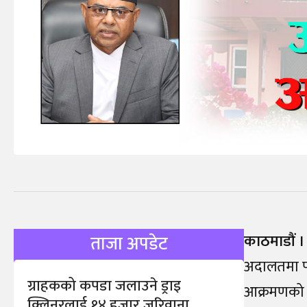
काठमाडौं ।
ताजा अपडेट
अदालतमा पन
ग्राहकको कपडा जलाउने ड्राइ
आक्रमणको 
क्लिनरलाई १४ हजार जरिवाना