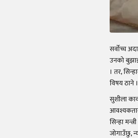
सर्वोच्च अद
उनको बुझाइ 
। तर, सिन्ह
विषय ठाने ।
सुशीला कार्
आवश्यकताको 
सिन्हा मन्त्
जोगाउँछु, न्