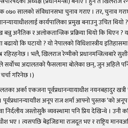
न्त्रिपरिषदको अध्यक्ष (प्रधानमन्त्री) बनाए । हुन त खिलराज 
क ०७० सालको संविधानसभा चुनाव गराए । तर, चुनाव गराए
 प्रधानन्यायाधीशलाई कार्यपालिका प्रमुख बनाउनु उचित थियो ? 
ख बन्नु अनैतिक र अलोकतान्त्रिक प्रक्रिया थियो कि थिएन ? य
 बढायो कि घटायो ? यो नेपालको विधिशास्त्रीय इतिहासम
रश्न रहिरहनेछ । भलै, खिलराज रेग्मीको प्रधानमन्त्रित्वबारे स
तले सर्वोच्च अदालतको फैसलामा बोलेका छन्, जुन अहिले पनि
चर्चा गरिनेछ ।)
ालतका अर्का एकजना पूर्वप्रधानन्यायाधीश नयनबहादुर खत्री
पूर्वप्रधानन्यायाीश अनूप राज शर्मा आफ्नो पुस्तक ‘को अनूप
वा निर्दलीय जस्तोसुकै व्यवस्थामा पनि प्रिय देखिन्थे । उनी क
याधीश भए । त्यसपछि बेइजिङमा राजदूत भए र राष्ट्रिय मान