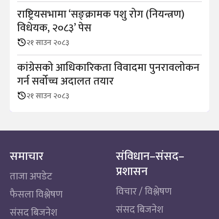
राष्ट्रियसभामा ‘सङ्क्रामक पशु रोग (नियन्त्रण)
विधेयक, २०८३’ पेस
२१ साउन २०८३
कांग्रेसको आधिकारिकता विवादमा पुनरावलोकन
गर्न सर्वोच्च अदालत तयार
२१ साउन २०८३
समाचार
संविधान–संसद–
प्रशासन
ताजा अपडेट
विचार / विश्लेषण
फैसला विश्लेषण
संसद बिजनेश
संसद बिजनेश