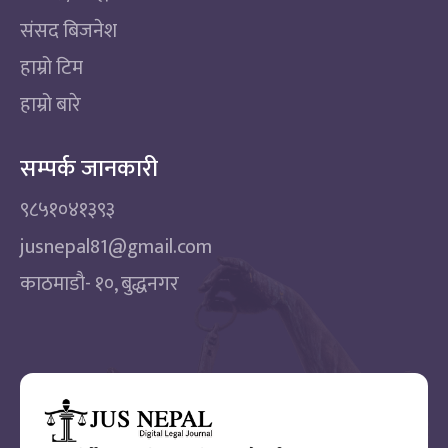
संसद बिजनेश
हाम्रो टिम
हाम्रो बारे
सम्पर्क जानकारी
९८५१०४१३९३
jusnepal81@gmail.com
काठमाडाै‌- १०, बुद्धनगर