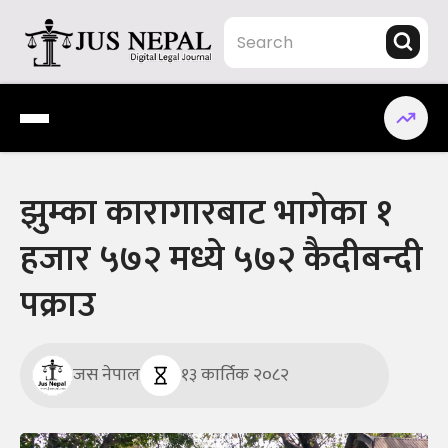
Skip
to
content
Jus Nepal | www.jusnepal.com
Digital Legal Journal
झुम्का कारागारबाट भागेका १
हजार ५७२ मध्ये ५७२ कैदीबन्दी
पक्राउ
जस नेपाल
१३ कार्तिक २०८२