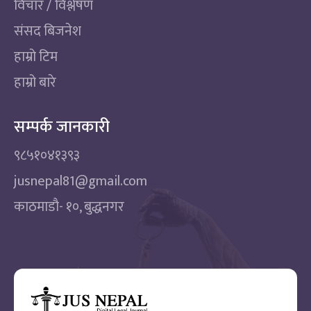
विचार / विश्लेषण
संसद बिजनेश
हाम्रो टिम
हाम्रो बारे
सम्पर्क जानकारी
९८५१०४१३९३
jusnepal81@gmail.com
काठमाडाै‌- १०, बुद्धनगर