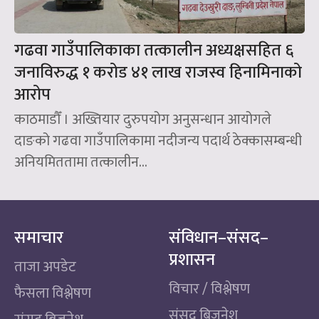
गढवा गाउँपालिकाका तत्कालीन अध्यक्षसहित ६
जनाविरुद्ध १ करोड ४१ लाख राजस्व हिनामिनाको
आरोप
काठमाडौँ । अख्तियार दुरुपयोग अनुसन्धान आयोगले
दाङको गढवा गाउँपालिकामा नदीजन्य पदार्थ ठेक्कासम्बन्धी
अनियमिततामा तत्कालीन...
समाचार
संविधान–संसद–
प्रशासन
ताजा अपडेट
विचार / विश्लेषण
फैसला विश्लेषण
संसद बिजनेश