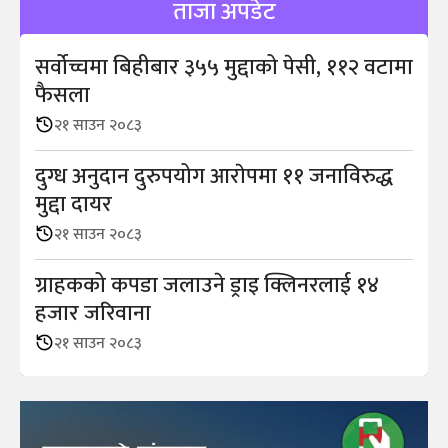
ताजा अपडेट
सर्वोच्चमा बिहीबार ३५५ मुद्दाको पेसी, ११२ वटामा
फैसला
२१ साउन २०८३
दुग्ध अनुदान दुरुपयोग आराेपमा ११ जनाविरुद्ध
मुद्दा दायर
२१ साउन २०८३
ग्राहकको कपडा जलाउने ड्राइ क्लिनरलाई १४
हजार जरिवाना
२१ साउन २०८३