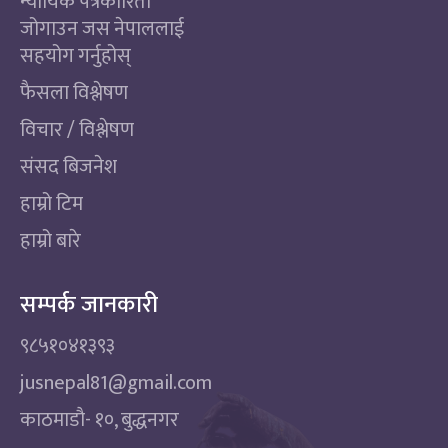
न्यायिक पत्रकारिता
जोगाउन जस नेपाललाई
सहयोग गर्नुहोस्
फैसला विश्लेषण
विचार / विश्लेषण
संसद बिजनेश
हाम्रो टिम
हाम्रो बारे
सम्पर्क जानकारी
९८५१०४१३९३
jusnepal81@gmail.com
काठमाडाै‌- १०, बुद्धनगर