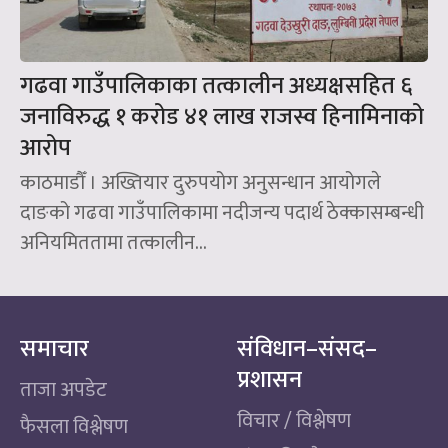
गढवा गाउँपालिकाका तत्कालीन अध्यक्षसहित ६
जनाविरुद्ध १ करोड ४१ लाख राजस्व हिनामिनाको
आरोप
काठमाडौँ । अख्तियार दुरुपयोग अनुसन्धान आयोगले
दाङको गढवा गाउँपालिकामा नदीजन्य पदार्थ ठेक्कासम्बन्धी
अनियमिततामा तत्कालीन...
समाचार
संविधान–संसद–
प्रशासन
ताजा अपडेट
विचार / विश्लेषण
फैसला विश्लेषण