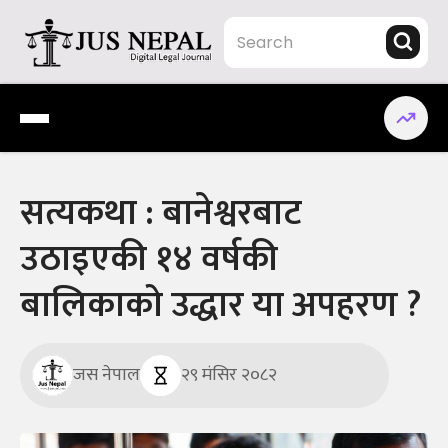
Skip
to
content
Jus Nepal | www.jusnepal.com
Digital Legal Journal
सत्यकथा : बानेश्वरबाट
उठाइएकी १४ वर्षकी
बालिकाको उद्धार या अपहरण ?
जस नेपाल
२९ मंसिर २०८२