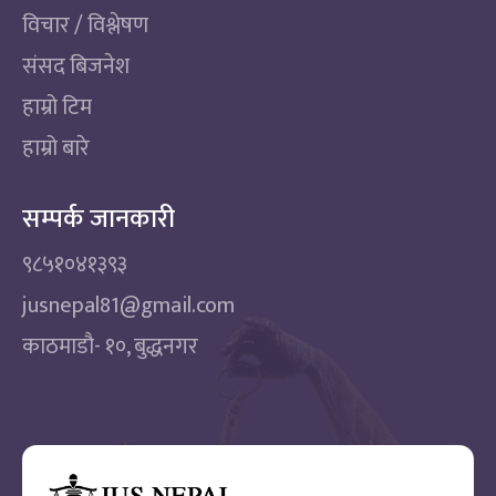
विचार / विश्लेषण
संसद बिजनेश
हाम्रो टिम
हाम्रो बारे
सम्पर्क जानकारी
९८५१०४१३९३
jusnepal81@gmail.com
काठमाडाै‌- १०, बुद्धनगर