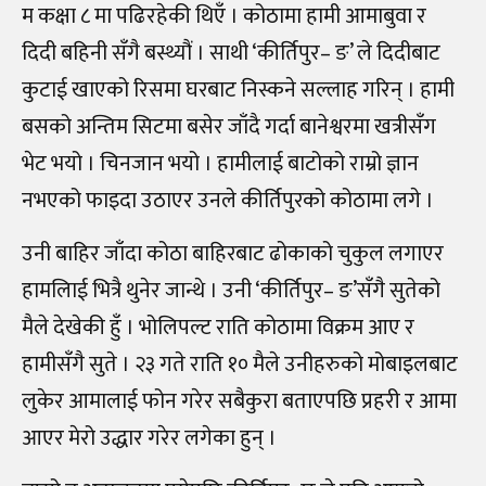
म कक्षा ८ मा पढिरहेकी थिएँ । कोठामा हामी आमाबुवा र
दिदी बहिनी सँगै बस्थ्यौं । साथी ‘कीर्तिपुर– ङ’ ले दिदीबाट
कुटाई खाएको रिसमा घरबाट निस्कने सल्लाह गरिन् । हामी
बसको अन्तिम सिटमा बसेर जाँदै गर्दा बानेश्वरमा खत्रीसँग
भेट भयो । चिनजान भयो । हामीलाई बाटोको राम्रो ज्ञान
नभएको फाइदा उठाएर उनले कीर्तिपुरको कोठामा लगे ।
उनी बाहिर जाँदा कोठा बाहिरबाट ढोकाको चुकुल लगाएर
हामलिाई भित्रै थुनेर जान्थे । उनी ‘कीर्तिपुर– ङ’सँगै सुतेको
मैले देखेकी हुँ । भोलिपल्ट राति कोठामा विक्रम आए र
हामीसँगै सुते । २३ गते राति १० मैले उनीहरुको मोबाइलबाट
लुकेर आमालाई फोन गरेर सबैकुरा बताएपछि प्रहरी र आमा
आएर मेरो उद्धार गरेर लगेका हुन् ।