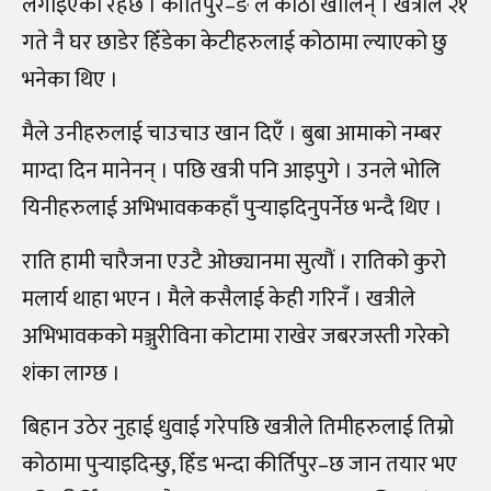
लगाइएको रहेछ । कीर्तिपुर–ङ ले कोठा खोलिन् । खत्रीले २१
गते नै घर छाडेर हिँडेका केटीहरुलाई कोठामा ल्याएको छु
भनेका थिए ।
मैले उनीहरुलाई चाउचाउ खान दिएँ । बुबा आमाको नम्बर
माग्दा दिन मानेनन् । पछि खत्री पनि आइपुगे । उनले भोलि
यिनीहरुलाई अभिभावककहाँ पुर्‍याइदिनुपर्नेछ भन्दै थिए ।
राति हामी चारैजना एउटै ओछ्यानमा सुत्यौं । रातिको कुरो
मलार्य थाहा भएन । मैले कसैलाई केही गरिनँ । खत्रीले
अभिभावकको मञ्जुरीविना कोटामा राखेर जबरजस्ती गरेको
शंका लाग्छ ।
बिहान उठेर नुहाई धुवाई गरेपछि खत्रीले तिमीहरुलाई तिम्रो
कोठामा पुर्‍याइदिन्छु, हिँड भन्दा कीर्तिपुर–छ जान तयार भए