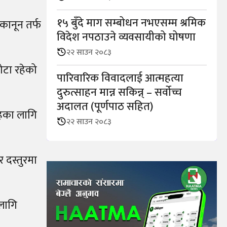
१५ बुँदे माग सम्बोधन नभएसम्म श्रमिक
कानून तर्फ
विदेश नपठाउने व्यवसायीको घोषणा
२२ साउन २०८३
ोटा रहेको
पारिवारिक विवादलाई आत्महत्या
दुरुत्साहन मान्न सकिन्न् – सर्वोच्च
अदालत (पूर्णपाठ सहित)
ूहका लागि
२२ साउन २०८३
 दस्तुरमा
लागि