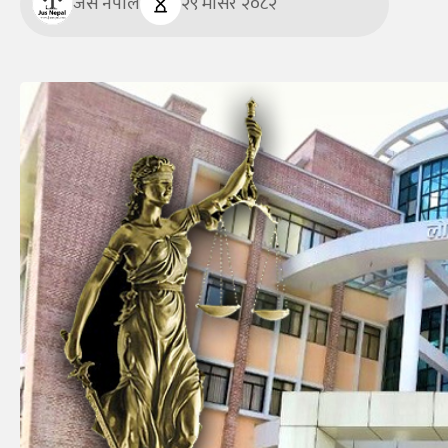
जस नेपाल
२९ मंसिर २०८२