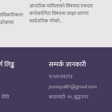
आन्तरिक मामिलाको विषयमा एकदम
कपोकल्पित विषयमा साझा धारणा
ो आधिकारिकता
सार्वजनिक गरेको...
 ढोकामा
्ण लिङ्क
सम्पर्क जानकारी
९८५१०४१३९३
jusnepal81@gmail.com
 नीति
काठमाडाै‌- १०, बुद्धनगर