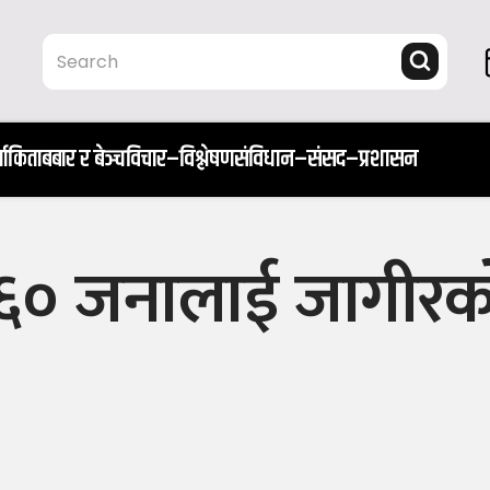
ता
किताब
बार र बेञ्च
विचार–विश्लेषण
संविधान–संसद–प्रशासन
त ६० जनालाई जागीरका