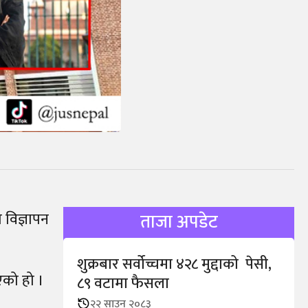
 विज्ञापन
ताजा अपडेट
शुक्रबार सर्वोच्चमा ४२८ मुद्दाको पेसी,
एको हो ।
८९ वटामा फैसला
२२ साउन २०८३