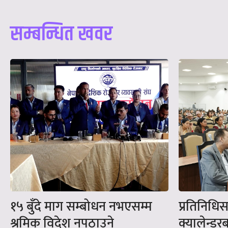
सम्बन्धित खवर
१५ बुँदे माग सम्बोधन नभएसम्म
प्रतिनिधि
श्रमिक विदेश नपठाउने
क्यालेन्डर