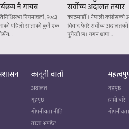
कार्यक्रम नै गायब
सर्वोच्च अदालत तयार
्रतिनिधिसभा नियमावली, २०८३
काठमाडौँ । नेपाली कांग्रेसक
महिनाको पहिलो साताको कुनै एक
विवाद फेरि सर्वोच्च अदालतको
रीसँग...
पुगेको छ। गगन थापा...
्रशासन
कानूनी वार्ता
महत्वपुर
अदालत
गृहपृष्ठ
गृहपृष्ठ
हाम्रो बारे
गोपनीयता नीति
गोपनीयता
ताजा अपडेट