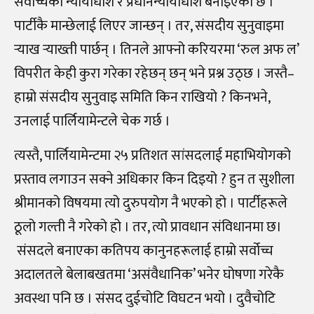
सर्वोच्चको न्यायाधीश र प्रधानन्यायाधीश बनाइएको छ ।
पार्टीकै मान्छेलाई लिएर जान्छन् । तर, संसदीय सुनुवाइमा
र्‍
याख
र्‍
याख्ती पार्छन् । तिनले आफ्नो करियरमा ‘रुल अफ ल’
विपरीत केही कुरा गरेका रहेछन् छन् भने प्रश्न उठ्छ । जस्तै
–
हाम्रो संसदीय सुनुवाइ समिति किन राखियो ? किनभने,
उनलाई पार्लियामेन्टले चेक गर्छ ।
त्यस्तै, पार्लियामेन्टमा २५ प्रतिशत सांसदलाई महाभियोगको
प्रस्ताव लगाउन सक्ने अधिकार किन दिइयो ? हुन त सुशीला
श्रीमानको विषयमा त्यो दुरुपयोग नै भएको हो । पार्टीहरूले
ठूलो गल्ती नै गरेको हो । तर, त्यो प्रावधान संविधानमा छ।
संसदले बनाएका कतिपय कानुनहरूलाई हाम्रो सर्वोच्च
अदालतले बेलाबखतमा ‘असंवैधानिक’ भनेर घोषणा गरेकै
अवस्था पनि छ । संसद दुईचोटि विघटन भयो । दुवैचोटि