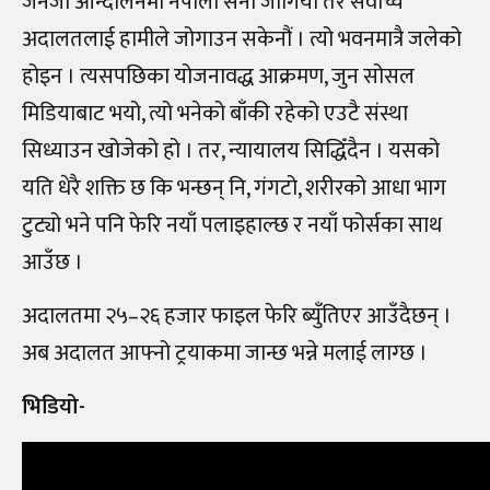
जेनजी आन्दोलनमा नेपाली सेना जोगियो तर सर्वोच्च
अदालतलाई हामीले जोगाउन सकेनौं । त्यो भवनमात्रै जलेको
होइन । त्यसपछिका योजनावद्ध आक्रमण, जुन सोसल
मिडियाबाट भयो, त्यो भनेको बाँकी रहेको एउटै संस्था
सिध्याउन खोजेको हो । तर, न्यायालय सिद्धिँदैन । यसको
यति धेरै शक्ति छ कि भन्छन् नि, गंगटो, शरीरको आधा भाग
टुट्यो भने पनि फेरि नयाँ पलाइहाल्छ र नयाँ फोर्सका साथ
आउँछ ।
अदालतमा २५
–
२६ हजार फाइल फेरि ब्युँतिएर आउँदैछन् ।
अब अदालत आफ्नो ट्रयाकमा जान्छ भन्ने मलाई लाग्छ ।
भिडियो-