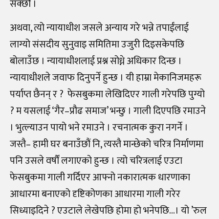
सक्छौं ।
अथवा, त्यो न्यायाधीश जसले अन्याय गरे भन्ने तपाईंलाई
लाग्यो संसदीय सुनुवाइ समितिमा उजुरी दिइसकेपछि
बोलाउँछ । न्यायाधीशलाई प्रश्न सोध्ने अधिकार दिन्छ ।
न्यायाधीशले जवाफ दिनुपर्ने हुन्छ । यी हाम्रा मेकानिजमहरू
पर्याप्त छैनन् र ?
फेसबुकमा लेखिदिएर गाली गरेपछि पुग्यो
? म यसलाई ‘गैर
–
प्रौढ समाज’ भन्छु । गाली दिएपछि रमाउने
। भुत्ल्याउन पायो भने रमाउने । रचनात्मक कुरा नगर्ने ।
जस्तै
–
हामी घर बनाउँछौं नि, त्यस्तै मान्छेको चरित्र निर्माणमा
पनि उसले वर्षौं लगाएको हुन्छ । त्यो चरित्रलाई एउटा
फेसबुकमा गाली गर्दिएर आफ्नो नकारात्मक धारणाका
आधारमा बनाएको दृष्टिकोणका आधारमा गाली गरेर
सिध्याइदिने ? एउटाले लेखेपछि होमा हो भनेपछि…। यो ’रुल