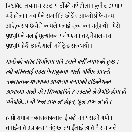
विश्वविद्यालयमा म एउटा पार्टीको भएँ होला । कुनै टाइममा म
भएँ होला । जब मैले राजनीति छोडेँ र आफ्नो प्रोफेसनमा
आएँ,त्यसपछि मेरो कामले मलाई मूल्यांकन गर्नुपर्‍
यो । मेरो
पृष्ठभूमिले मलाई मूल्यांकन गर्न भएन । तर, नेपालमा त
पृष्ठभूमि हेर्दै, छान्दै गाली गर्ने ट्रेन्ड सुरु भयो ।
मान्छेको चरित्र निर्माणमा पनि उसले वर्षौं लगाएको हुन्छ ।
त्यो चरित्रलाई एउटा फेसबुकमा गाली गर्दिएर आफ्नो
नकारात्मक धारणाका आधारमा बनाएको दृष्टिकोणका
आधारमा गाली गरेर सिध्याइदिने ? एउटाले लेखेपछि होमा हो
भनेपछि…। यो ’रुल अफ ल’ होइन, ‘हुल अफ ल’ हो ।
हाम्रो समाज नकारात्मकतालाई बढी मन पराउने भयो ।
तपाईंजति उग्र कुरा गर्नुहुन्छ, तपाईंलाई त्यति नै समाजले