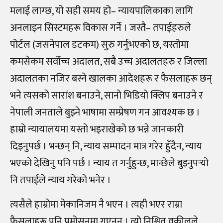
मलाई लाग्छ, यो सही समय हो
–
न्यायपालिकाका लागि
अनलाइन सिस्टमहरू विकास गर्ने । जस्तै
–
तपाईहरुले
पोर्टल (जसनेपाल डटकम) सुरु गर्नुभएको छ, यस्तोमा
कमसेकम सर्वोच्च अदालत, सबै उच्च अदालतहरु र जिल्ला
अदालतका नजिर बस्ने खालका आदेशहरू र फैसलाहरू छन्
भने त्यसको सारांश बनाउने, सानो भिडियो क्लिप बनाउने र
नेपाली जनताले बुझ्ने भाषामा सम्प्रेषण गन आवश्यक छ ।
हाम्रो न्यायालयमा यस्तो भइराखेको छ भन्ने जानकारी
दिइनुपर्छ । भन्छन् नि, न्याय सम्पादन मात्र गरेर हुँदैन, न्याय
भएको देखिनु पनि पर्छ । न्याय त गर्नुहुन्छ, मान्छेले बुझ्नुपर्‍
यो
नि तपाईंले न्याय गरेको भनेर ।
त्यसैले हाम्रोमा मेकानिजम नै भएन । त्यही भएर राम्रा
फैसलाहरू पनि प्रमोसनमा गएनन् । त्यो निश्चित वकीलले