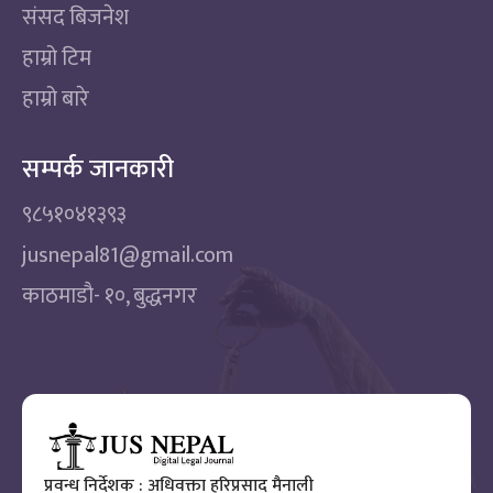
संसद बिजनेश
हाम्रो टिम
हाम्रो बारे
सम्पर्क जानकारी
९८५१०४१३९३
jusnepal81@gmail.com
काठमाडाै‌- १०, बुद्धनगर
प्रवन्ध निर्देशक : अधिवक्ता हरिप्रसाद मैनाली