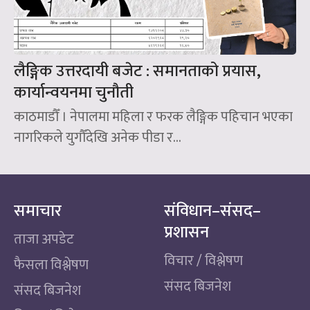
लैङ्गिक उत्तरदायी बजेट : समानताको प्रयास,
कार्यान्वयनमा चुनौती
काठमाडौँ । नेपालमा महिला र फरक लैङ्गिक पहिचान भएका
नागरिकले युगौँदेखि अनेक पीडा र...
समाचार
संविधान–संसद–
प्रशासन
ताजा अपडेट
विचार / विश्लेषण
फैसला विश्लेषण
संसद बिजनेश
संसद बिजनेश