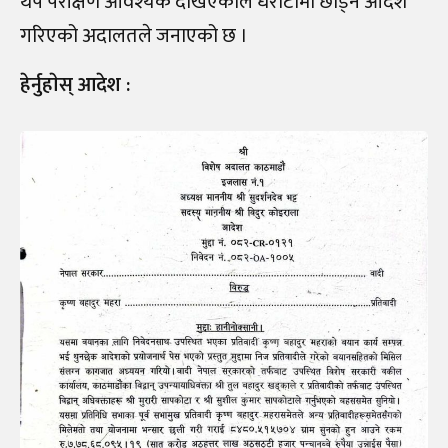
थप परीक्षण आवश्यक देखिएकाले धरौटीमा छाड्ने आदेश
गरिएको अदालतले जनाएको छ ।
हेर्नुहाेस् आदेश :