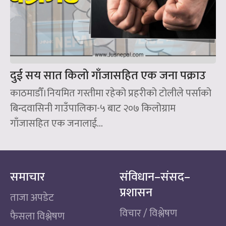
दुई सय सात किलो गाँजासहित एक जना पक्राउ
काठमाडौँ।नियमित गस्तीमा रहेको प्रहरीको टोलीले पर्साको
बिन्दवासिनी गाउँपालिका-५ बाट २०७ किलोग्राम
गाँजासहित एक जनालाई...
समाचार
संविधान–संसद–
प्रशासन
ताजा अपडेट
विचार / विश्लेषण
फैसला विश्लेषण