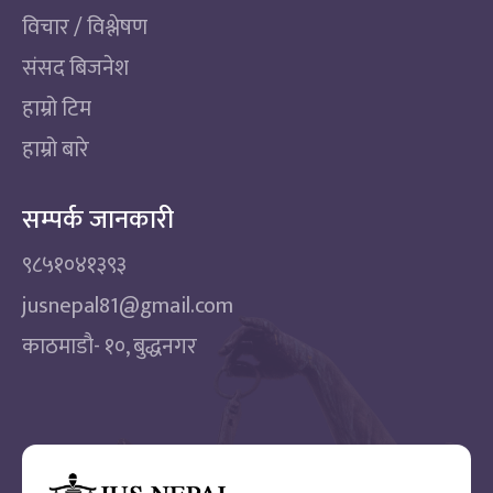
विचार / विश्लेषण
संसद बिजनेश
हाम्रो टिम
हाम्रो बारे
सम्पर्क जानकारी
९८५१०४१३९३
jusnepal81@gmail.com
काठमाडाै‌- १०, बुद्धनगर