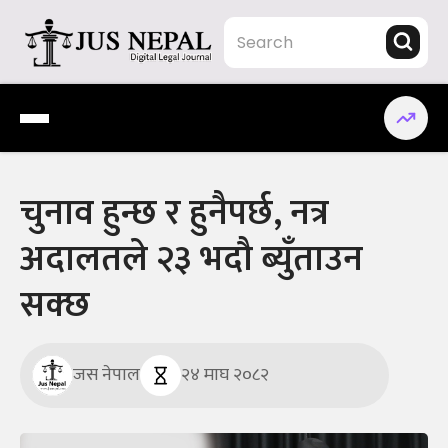
Skip
to
content
Jus Nepal | www.jusnepal.com
Digital Legal Journal
चुनाव हुन्छ र हुनैपर्छ, नत्र
अदालतले २३ भदौ ब्युँताउन
सक्छ
जस नेपाल
२४ माघ २०८२