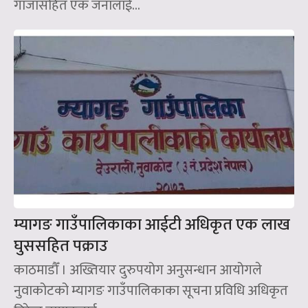
गाँजासहित एक जनालाई...
म्यागङ गाउँपालिकाका आईटी अधिकृत एक लाख
घुससहित पक्राउ
काठमाडौँ । अख्तियार दुरुपयोग अनुसन्धान आयोगले
नुवाकोटको म्यागङ गाउँपालिकाका सूचना प्रविधि अधिकृत