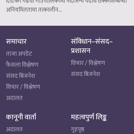
दाङको गढवा गाउँपालिकामा नदीजन्य पदार्थ ठेक्कासम्बन्धी
अनियमिततामा तत्कालीन...
समाचार
संविधान–संसद–
प्रशासन
ताजा अपडेट
विचार / विश्लेषण
फैसला विश्लेषण
संसद बिजनेश
संसद बिजनेश
विचार / विश्लेषण
अदालत
कानूनी वार्ता
महत्वपुर्ण लिङ्क
अदालत
गृहपृष्ठ