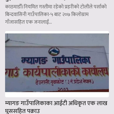
काठमाडौँ।नियमित गस्तीमा रहेको प्रहरीको टोलीले पर्साको
बिन्दवासिनी गाउँपालिका-५ बाट २०७ किलोग्राम
गाँजासहित एक जनालाई...
म्यागङ गाउँपालिकाका आईटी अधिकृत एक लाख
घुससहित पक्राउ