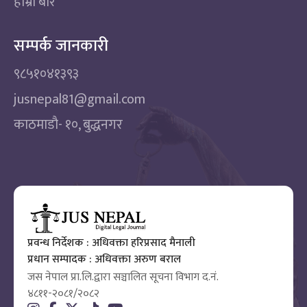
हाम्रो बारे
सम्पर्क जानकारी
९८५१०४१३९३
jusnepal81@gmail.com
काठमाडाै‌- १०, बुद्धनगर
प्रवन्ध निर्देशक : अधिवक्ता हरिप्रसाद मैनाली
प्रधान सम्पादक : अधिवक्ता अरुण बराल
जस नेपाल प्रा.लि.द्वारा सञ्चालित सूचना विभाग द.नं.
४८११-२०८१/२०८२