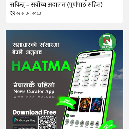
सकिन्न् – सर्वोच्च अदालत (पूर्णपाठ सहित)
२२ साउन २०८३