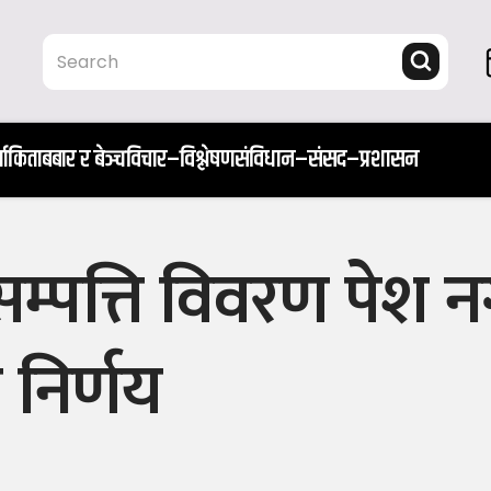
ता
किताब
बार र बेञ्च
विचार–विश्लेषण
संविधान–संसद–प्रशासन
त्ति विवरण पेश नगर्न
निर्णय