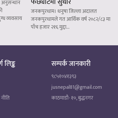
फर्छ्यौटमा सुधार
 अनुसन्धान
को
जनकपुरधाम। धनुषा जिल्ला अदालत
्ध व्यवसाय
जनकपुरधामले गत आर्थिक वर्ष २०८२/८३ मा
पाँच हजार २१६ मुद्दा...
्ण लिङ्क
सम्पर्क जानकारी
९८५१०४१३९३
jusnepal81@gmail.com
 नीति
काठमाडाै‌- १०, बुद्धनगर