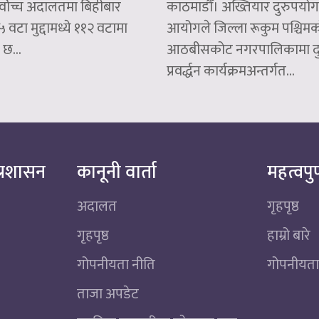
र्वोच्च अदालतमा बिहीबार
काठमाडौँ। अख्तियार दुरुपयोग
टा मुद्दामध्ये ११२ वटामा
आयोगले जिल्ला रूकुम पश्चिम
छ...
आठबीसकोट नगरपालिकामा दुग
प्रवर्द्धन कार्यक्रमअन्तर्गत...
्रशासन
कानूनी वार्ता
महत्वपुर
अदालत
गृहपृष्ठ
गृहपृष्ठ
हाम्रो बारे
गोपनीयता नीति
गोपनीयता
ताजा अपडेट