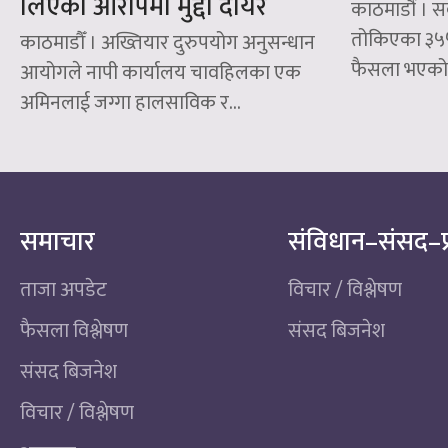
लिएको आरोपमा मुद्दा दायर
काठमाडौं । स
तोकिएका ३५५ व
काठमाडौँ । अख्तियार दुरुपयोग अनुसन्धान
फैसला भएको 
आयोगले नापी कार्यालय चावहिलका एक
अमिनलाई जग्गा हालसाविक र...
समाचार
संविधान–संसद–प
ताजा अपडेट
विचार / विश्लेषण
फैसला विश्लेषण
संसद बिजनेश
संसद बिजनेश
विचार / विश्लेषण