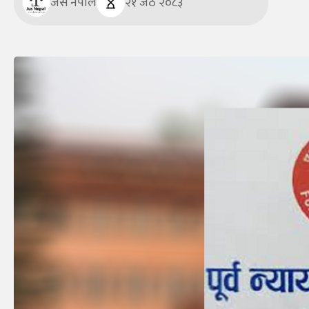
जस नेपाल
२१ जेठ २०८३