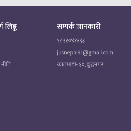
्ण लिङ्क
सम्पर्क जानकारी
९८५१०४१३९३
jusnepal81@gmail.com
 नीति
काठमाडाै‌- १०, बुद्धनगर