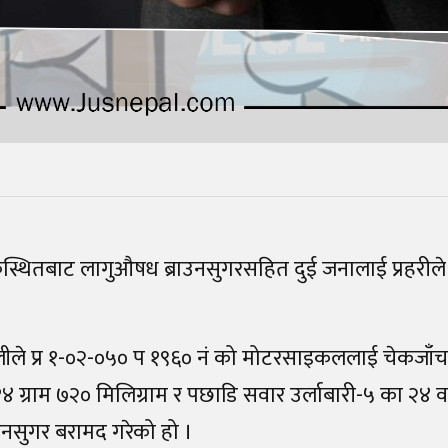
्थितबाट लागुऔषध ब्राउनसुगरसहित दुई जनालाई प्रहरी
ीले प्र १-०२-०५० प १९६० नं को मोटरसाइकललाई चेकजाँच गर
४ ग्राम ७२० मिलिग्राम र पछाडि सवार उर्लाबारी-५ का २४ वर
उनसुगर बरामद गरेको हो ।