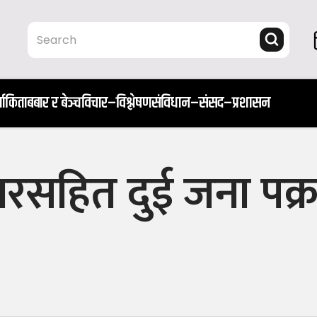
ता
किताब
बार र बेञ्च
विचार–विश्लेषण
संविधान–संसद–प्रशासन
रसहित दुई जना पक्