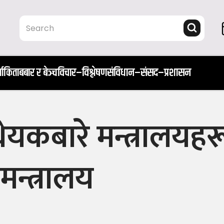
ता
किताब
बार र बेञ्च
विचार–विश्लेषण
संविधान–संसद–प्रशासन
ेयकबारे मन्त्रालयहर
न्त्रालय