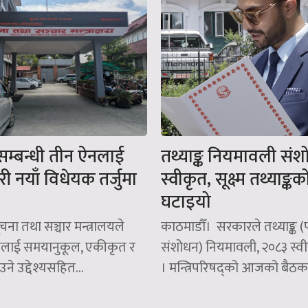
म्बन्धी तीन ऐनलाई
तथ्याङ्क नियमावली सं
ी नयाँ विधेयक तर्जुमा
स्वीकृत, सूक्ष्म तथ्याङ्क
घटाइयो
चना तथा सञ्चार मन्त्रालयले
काठमाडौँ। सरकारले तथ्याङ्क 
ेत्रलाई समयानुकूल, एकीकृत र
संशोधन) नियमावली, २०८३ स्व
ने उद्देश्यसहित...
। मन्त्रिपरिषद्को आजको बैठकल