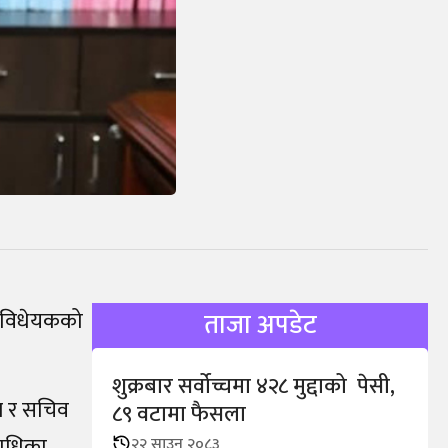
े विधेयकको
ताजा अपडेट
शुक्रबार सर्वोच्चमा ४२८ मुद्दाको पेसी,
वल र सचिव
८९ वटामा फैसला
राधिका
२२ साउन २०८३