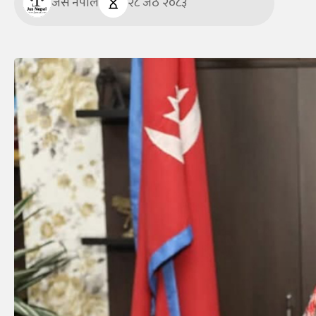
जस नेपाल
२८ जेठ २०८३