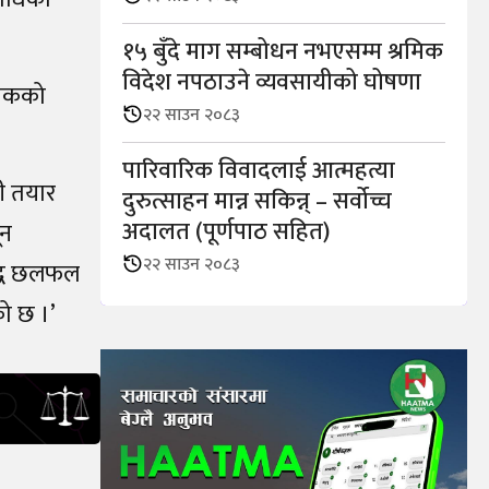
१५ बुँदे माग सम्बोधन नभएसम्म श्रमिक
विदेश नपठाउने व्यवसायीको घोषणा
धेयकको
२२ साउन २०८३
पारिवारिक विवादलाई आत्महत्या
ी तयार
दुरुत्साहन मान्न सकिन्न् – सर्वोच्च
अदालत (पूर्णपाठ सहित)
ून
२२ साउन २०८३
मबद्ध छलफल
को छ ।’