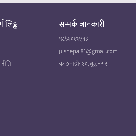
्ण लिङ्क
सम्पर्क जानकारी
९८५१०४१३९३
jusnepal81@gmail.com
 नीति
काठमाडाै‌- १०, बुद्धनगर